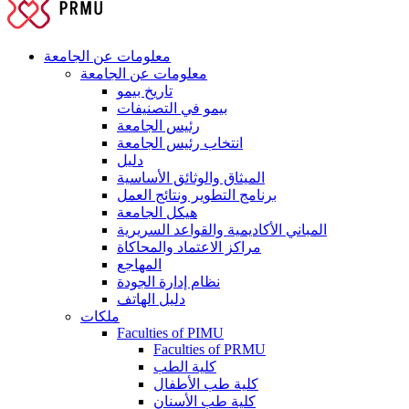
معلومات عن الجامعة
معلومات عن الجامعة
تاريخ بيمو
بيمو في التصنيفات
رئيس الجامعة
انتخاب رئيس الجامعة
دليل
الميثاق والوثائق الأساسية
برنامج التطوير ونتائج العمل
هيكل الجامعة
المباني الأكاديمية والقواعد السريرية
مراكز الاعتماد والمحاكاة
المهاجع
نظام إدارة الجودة
دليل الهاتف
ملكات
Faculties of PIMU
Faculties of PRMU
كلية الطب
كلية طب الأطفال
كلية طب الأسنان