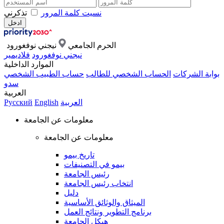
نسيت كلمة المرور
تذكرني
الحرم الجامعي
نيجني نوفغورود
نيجني نوفغورود
فلاديمير
الموارد الداخلية
بوابة الشركات
الحساب الشخصي للطالب
حساب الطبيب الشخصي
سدو
العربية
العربية
English
Русский
معلومات عن الجامعة
معلومات عن الجامعة
تاريخ بيمو
بيمو في التصنيفات
رئيس الجامعة
انتخاب رئيس الجامعة
دليل
الميثاق والوثائق الأساسية
برنامج التطوير ونتائج العمل
هيكل الجامعة