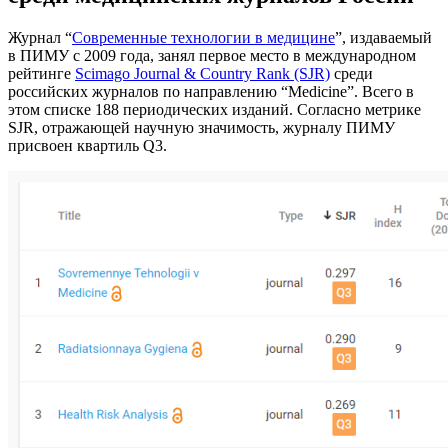
Журнал “
Современные технологии в медицине
”, издаваемый
в ПИМУ с 2009 года, занял первое место в международном
рейтинге
Scimago Journal & Country Rank (SJR)
среди
российских журналов по направлению “Medicine”. Всего в
этом списке 188 периодических изданий. Согласно метрике
SJR, отражающей научную значимость, журналу ПИМУ
присвоен квартиль Q3.