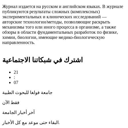
Журнал издается на русском и английском языках. В журнале
публикуются результаты сложных (комплексных)
экспериментальных и клинических исследований —
авторские технологии/методы, позволяющие раскрыть
механизмы того или иного процесса в организме, а также
обзоры в области фундаментальных разработок по физике,
химии, биологии, имеющие медико-биологическую
направленность.
اشترك في شبكاتنا الاجتماعية
21
:
07
جامعة فولغا للبحوث الطبية
فقط الآن
آخر أخبار الجامعة
البقاء حتى موعد مع كل الأخبار.