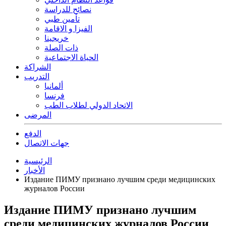
نصائح للدراسة
تأمين طبي
الفيزا و الاقامة
خريجينا
ذات الصلة
الحياة الاجتماعية
الشراكة
التدريب
ألمانيا
فرنسا
الاتحاد الدولي لطلاب الطب
المرضى
الدفع
جهات الاتصال
الرئيسية
الأخبار
Издание ПИМУ признано лучшим среди медицинских
журналов России
Издание ПИМУ признано лучшим
среди медицинских журналов России