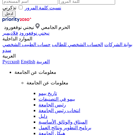
نسيت كلمة المرور
تذكرني
الحرم الجامعي
نيجني نوفغورود
نيجني نوفغورود
فلاديمير
الموارد الداخلية
بوابة الشركات
الحساب الشخصي للطالب
حساب الطبيب الشخصي
سدو
العربية
العربية
English
Русский
معلومات عن الجامعة
معلومات عن الجامعة
تاريخ بيمو
بيمو في التصنيفات
رئيس الجامعة
انتخاب رئيس الجامعة
دليل
الميثاق والوثائق الأساسية
برنامج التطوير ونتائج العمل
هيكل الجامعة