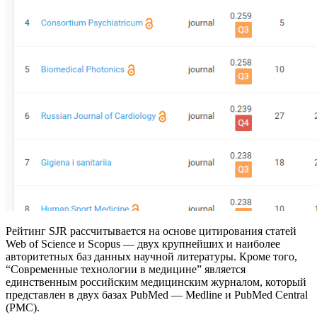
Рейтинг SJR рассчитывается на основе цитирования статей
Web of Science и Scopus — двух крупнейших и наиболее
авторитетных баз данных научной литературы. Кроме того,
“Современные технологии в медицине” является
единственным российским медицинским журналом, который
представлен в двух базах PubMed — Medline и PubMed Central
(PMC).