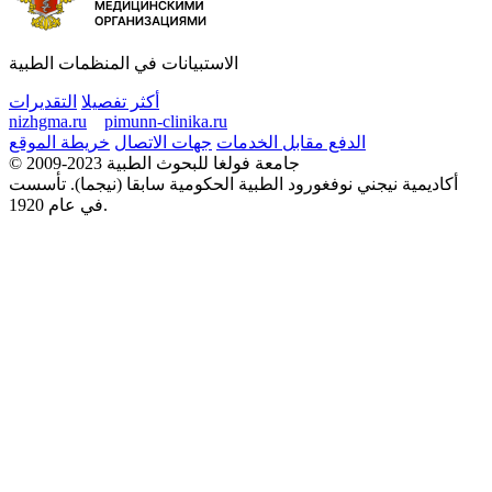
الاستبيانات في المنظمات الطبية
أكثر تفصيلا
التقديرات
nizhgma.ru
pimunn-clinika.ru
الدفع مقابل الخدمات
جهات الاتصال
خريطة الموقع
© 2009-2023 جامعة فولغا للبحوث الطبية
أكاديمية نيجني نوفغورود الطبية الحكومية سابقا (نيجما). تأسست
في عام 1920.