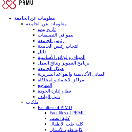
معلومات عن الجامعة
معلومات عن الجامعة
تاريخ بيمو
بيمو في التصنيفات
رئيس الجامعة
انتخاب رئيس الجامعة
دليل
الميثاق والوثائق الأساسية
برنامج التطوير ونتائج العمل
هيكل الجامعة
المباني الأكاديمية والقواعد السريرية
مراكز الاعتماد والمحاكاة
المهاجع
نظام إدارة الجودة
دليل الهاتف
ملكات
Faculties of PIMU
Faculties of PRMU
كلية الطب
كلية طب الأطفال
كلية طب الأسنان