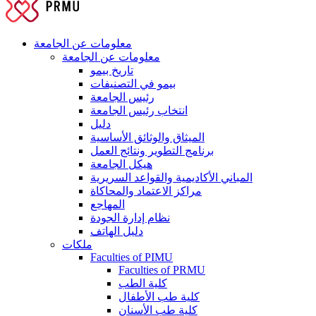
معلومات عن الجامعة
معلومات عن الجامعة
تاريخ بيمو
بيمو في التصنيفات
رئيس الجامعة
انتخاب رئيس الجامعة
دليل
الميثاق والوثائق الأساسية
برنامج التطوير ونتائج العمل
هيكل الجامعة
المباني الأكاديمية والقواعد السريرية
مراكز الاعتماد والمحاكاة
المهاجع
نظام إدارة الجودة
دليل الهاتف
ملكات
Faculties of PIMU
Faculties of PRMU
كلية الطب
كلية طب الأطفال
كلية طب الأسنان