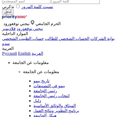
نسيت كلمة المرور
تذكرني
الحرم الجامعي
نيجني نوفغورود
نيجني نوفغورود
فلاديمير
الموارد الداخلية
بوابة الشركات
الحساب الشخصي للطالب
حساب الطبيب الشخصي
سدو
العربية
العربية
English
Русский
معلومات عن الجامعة
معلومات عن الجامعة
تاريخ بيمو
بيمو في التصنيفات
رئيس الجامعة
انتخاب رئيس الجامعة
دليل
الميثاق والوثائق الأساسية
برنامج التطوير ونتائج العمل
هيكل الجامعة