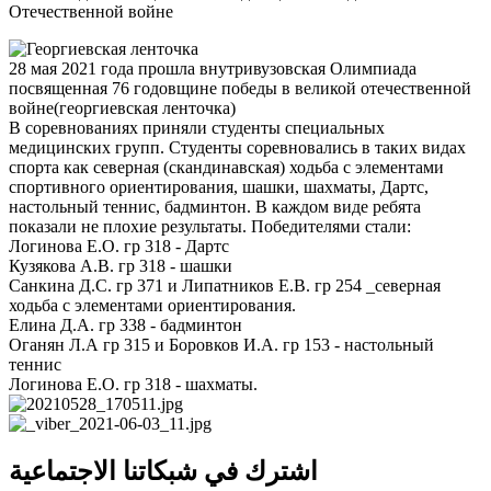
Отечественной войне
28 мая 2021 года прошла внутривузовская Олимпиада
посвященная 76 годовщине победы в великой отечественной
войне(георгиевская ленточка)
В соревнованиях приняли студенты специальных
медицинских групп. Студенты соревновались в таких видах
спорта как северная (скандинавская) ходьба с элементами
спортивного ориентирования, шашки, шахматы, Дартс,
настольный теннис, бадминтон. В каждом виде ребята
показали не плохие результаты. Победителями стали:
Логинова Е.О. гр 318 - Дартс
Кузякова А.В. гр 318 - шашки
Санкина Д.С. гр 371 и Липатников Е.В. гр 254 _северная
ходьба с элементами ориентирования.
Елина Д.А. гр 338 - бадминтон
Оганян Л.А гр 315 и Боровков И.А. гр 153 - настольный
теннис
Логинова Е.О. гр 318 - шахматы.
اشترك في شبكاتنا الاجتماعية