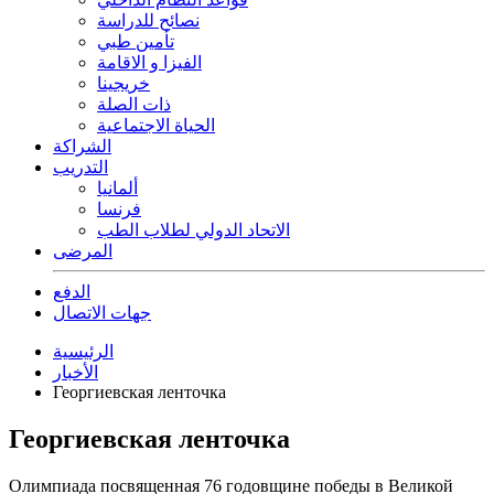
نصائح للدراسة
تأمين طبي
الفيزا و الاقامة
خريجينا
ذات الصلة
الحياة الاجتماعية
الشراكة
التدريب
ألمانيا
فرنسا
الاتحاد الدولي لطلاب الطب
المرضى
الدفع
جهات الاتصال
الرئيسية
الأخبار
Георгиевская ленточка
Георгиевская ленточка
Олимпиада посвященная 76 годовщине победы в Великой