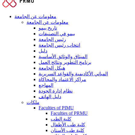
معلومات عن الجامعة
معلومات عن الجامعة
تاريخ بيمو
بيمو في التصنيفات
رئيس الجامعة
انتخاب رئيس الجامعة
دليل
الميثاق والوثائق الأساسية
برنامج التطوير ونتائج العمل
هيكل الجامعة
المباني الأكاديمية والقواعد السريرية
مراكز الاعتماد والمحاكاة
المهاجع
نظام إدارة الجودة
دليل الهاتف
ملكات
Faculties of PIMU
Faculties of PRMU
كلية الطب
كلية طب الأطفال
كلية طب الأسنان