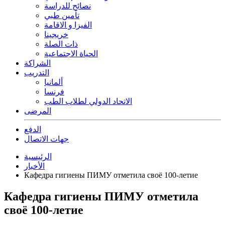
نصائح للدراسة
تأمين طبي
الفيزا و الاقامة
خريجينا
ذات الصلة
الحياة الاجتماعية
الشراكة
التدريب
ألمانيا
فرنسا
الاتحاد الدولي لطلاب الطب
المرضى
الدفع
جهات الاتصال
الرئيسية
الأخبار
Кафедра гигиены ПИМУ отметила своё 100-летие
Кафедра гигиены ПИМУ отметила
своё 100-летие