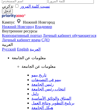
نسيت كلمة المرور
تذكرني
Кампус
Нижний Новгород
Нижний Новгород
Владимир
Внутренние ресурсы
Корпоративный портал
Личный кабинет обучающегося
Личный кабинет врача
СДО
العربية
العربية
English
Русский
معلومات عن الجامعة
معلومات عن الجامعة
تاريخ بيمو
بيمو في التصنيفات
رئيس الجامعة
انتخاب رئيس الجامعة
دليل
الميثاق والوثائق الأساسية
برنامج التطوير ونتائج العمل
هيكل الجامعة