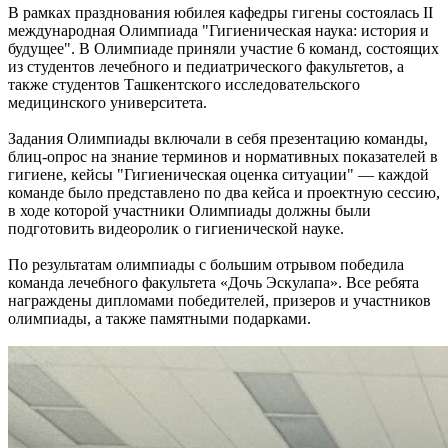
В рамках празднования юбилея кафедры гигены состоялась II
международная Олимпиада "Гигиеническая наука: история и
будущее". В Олимпиаде приняли участие 6 команд, состоящих
из студентов лечебного и педиатрического факультетов, а
также студентов Ташкентского исследовательского
медицинского университета.
Задания Олимпиады включали в себя презентацию команды,
блиц-опрос на знание терминов и нормативных показателей в
гигиене, кейсы "Гигиеническая оценка ситуации" — каждой
команде было представлено по два кейса и проектную сессию,
в ходе которой участники Олимпиады должны были
подготовить видеоролик о гигиенической науке.
По результатам олимпиады с большим отрывом победила
команда лечебного факультета «Дочь Эскулапа». Все ребята
награждены дипломами победителей, призеров и участников
олимпиады, а также памятными подарками.