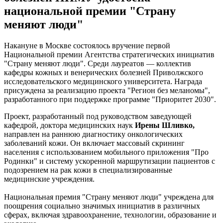
национальной премии "Страну
меняют люди"
Накануне в Москве состоялось вручение первой
Национальной премии Агентства стратегических инициатив
"Страну меняют люди". Среди лауреатов — коллектив
кафедры кожных и венерических болезней Приволжского
исследовательского медицинского университета. Награда
присуждена за реализацию проекта "Регион без меланомы",
разработанного при поддержке программе "Приоритет 2030".
Проект, разработанный под руководством заведующей
кафедрой, доктора медицинских наук
Ирены Шливко,
направлен на раннюю диагностику онкологических
заболеваний кожи. Он включает массовый скрининг
населения с использованием мобильного приложения "Про
Родинки" и систему ускоренной маршрутизации пациентов с
подозрением на рак кожи в специализированные
медицинские учреждения.
Национальная премия "Страну меняют люди" учреждена для
поощрения социально значимых инициатив в различных
сферах, включая здравоохранение, технологии, образование и