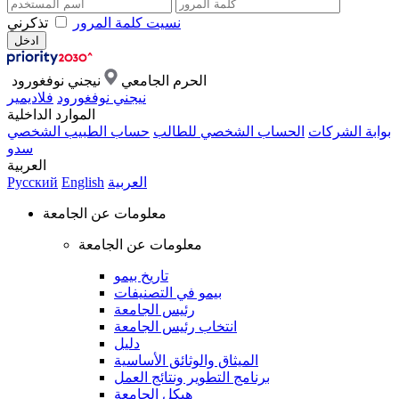
نسيت كلمة المرور
تذكرني
الحرم الجامعي
نيجني نوفغورود
نيجني نوفغورود
فلاديمير
الموارد الداخلية
بوابة الشركات
الحساب الشخصي للطالب
حساب الطبيب الشخصي
سدو
العربية
العربية
English
Русский
معلومات عن الجامعة
معلومات عن الجامعة
تاريخ بيمو
بيمو في التصنيفات
رئيس الجامعة
انتخاب رئيس الجامعة
دليل
الميثاق والوثائق الأساسية
برنامج التطوير ونتائج العمل
هيكل الجامعة