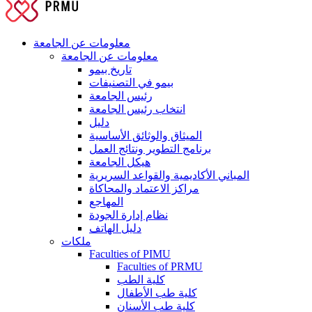
معلومات عن الجامعة
معلومات عن الجامعة
تاريخ بيمو
بيمو في التصنيفات
رئيس الجامعة
انتخاب رئيس الجامعة
دليل
الميثاق والوثائق الأساسية
برنامج التطوير ونتائج العمل
هيكل الجامعة
المباني الأكاديمية والقواعد السريرية
مراكز الاعتماد والمحاكاة
المهاجع
نظام إدارة الجودة
دليل الهاتف
ملكات
Faculties of PIMU
Faculties of PRMU
كلية الطب
كلية طب الأطفال
كلية طب الأسنان