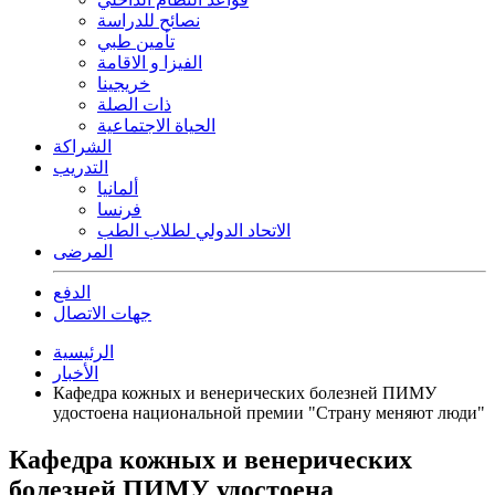
نصائح للدراسة
تأمين طبي
الفيزا و الاقامة
خريجينا
ذات الصلة
الحياة الاجتماعية
الشراكة
التدريب
ألمانيا
فرنسا
الاتحاد الدولي لطلاب الطب
المرضى
الدفع
جهات الاتصال
الرئيسية
الأخبار
Кафедра кожных и венерических болезней ПИМУ
удостоена национальной премии "Страну меняют люди"
Кафедра кожных и венерических
болезней ПИМУ удостоена