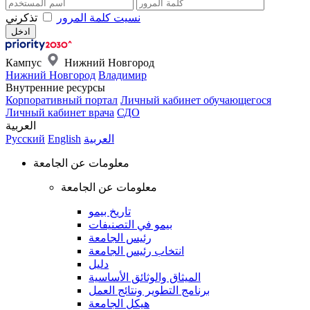
نسيت كلمة المرور
تذكرني
Кампус
Нижний Новгород
Нижний Новгород
Владимир
Внутренние ресурсы
Корпоративный портал
Личный кабинет обучающегося
Личный кабинет врача
СДО
العربية
العربية
English
Русский
معلومات عن الجامعة
معلومات عن الجامعة
تاريخ بيمو
بيمو في التصنيفات
رئيس الجامعة
انتخاب رئيس الجامعة
دليل
الميثاق والوثائق الأساسية
برنامج التطوير ونتائج العمل
هيكل الجامعة