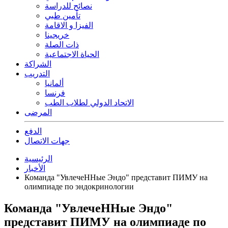
نصائح للدراسة
تأمين طبي
الفيزا و الاقامة
خريجينا
ذات الصلة
الحياة الاجتماعية
الشراكة
التدريب
ألمانيا
فرنسا
الاتحاد الدولي لطلاب الطب
المرضى
الدفع
جهات الاتصال
الرئيسية
الأخبار
Команда "УвлечеННые Эндо" представит ПИМУ на
олимпиаде по эндокринологии
Команда "УвлечеННые Эндо"
представит ПИМУ на олимпиаде по