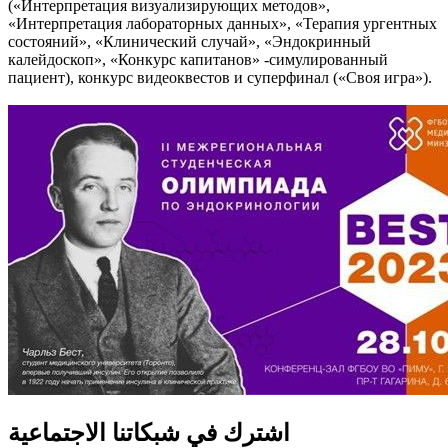
(«Интерпретация визуализирующих методов»,
«Интерпретация лабораторных данных», «Терапия ургентных
состояний», «Клинический случай», «Эндокринный
калейдоскоп», «Конкурс капитанов» -симулированный
пациент), конкурс видеоквестов и суперфинал («Своя игра»).
اشترك في شبكاتنا الاجتماعية