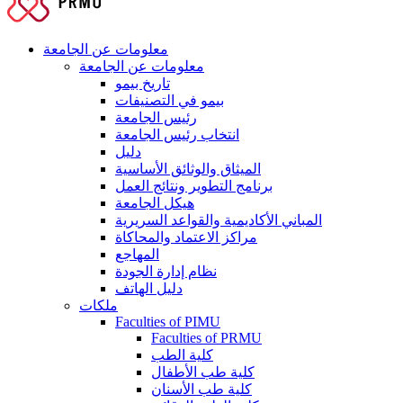
معلومات عن الجامعة
معلومات عن الجامعة
تاريخ بيمو
بيمو في التصنيفات
رئيس الجامعة
انتخاب رئيس الجامعة
دليل
الميثاق والوثائق الأساسية
برنامج التطوير ونتائج العمل
هيكل الجامعة
المباني الأكاديمية والقواعد السريرية
مراكز الاعتماد والمحاكاة
المهاجع
نظام إدارة الجودة
دليل الهاتف
ملكات
Faculties of PIMU
Faculties of PRMU
كلية الطب
كلية طب الأطفال
كلية طب الأسنان