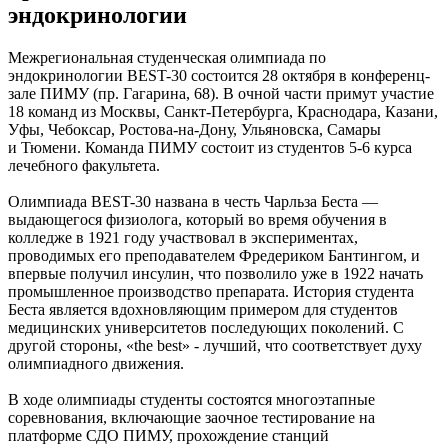
эндокринологии
Межрегиональная студенческая олимпиада по
эндокринологии BEST-30 состоится 28 октября в конференц-
зале ПИМУ (пр. Гагарина, 68). В очной части примут участие
18 команд из Москвы, Санкт-Петербурга, Краснодара, Казани,
Уфы, Чебоксар, Ростова-на-Дону, Ульяновска, Самары
и Тюмени. Команда ПИМУ состоит из студентов 5-6 курса
лечебного факультета.
Олимпиада BEST-30 названа в честь Чарльза Беста —
выдающегося физиолога, который во время обучения в
колледже в 1921 году участвовал в экспериментах,
проводимых его преподавателем Фредериком Бантингом, и
впервые получил инсулин, что позволило уже в 1922 начать
промышленное производство препарата. История студента
Беста является вдохновляющим примером для студентов
медицинских университетов последующих поколений. С
другой стороны, «the best» - лучший, что соответствует духу
олимпиадного движения.
В ходе олимпиады студенты состоятся многоэтапные
соревнования, включающие заочное тестирование на
платформе СДО ПИМУ, прохождение станций