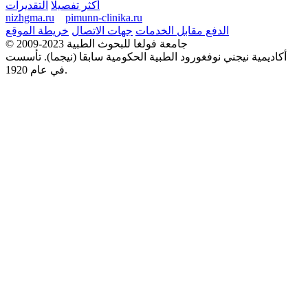
أكثر تفصيلا
التقديرات
nizhgma.ru
pimunn-clinika.ru
الدفع مقابل الخدمات
جهات الاتصال
خريطة الموقع
© 2009-2023 جامعة فولغا للبحوث الطبية
أكاديمية نيجني نوفغورود الطبية الحكومية سابقا (نيجما). تأسست
في عام 1920.