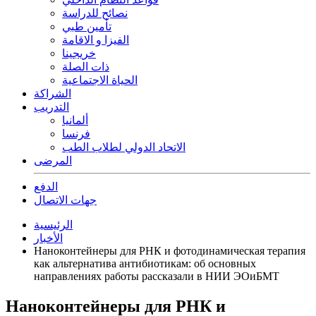
نصائح للدراسة
تأمين طبي
الفيزا و الاقامة
خريجينا
ذات الصلة
الحياة الاجتماعية
الشراكة
التدريب
ألمانيا
فرنسا
الاتحاد الدولي لطلاب الطب
المرضى
الدفع
جهات الاتصال
الرئيسية
الأخبار
Наноконтейнеры для РНК и фотодинамическая терапия
как альтернатива антибиотикам: об основных
направлениях работы рассказали в НИИ ЭОиБМТ
Наноконтейнеры для РНК и