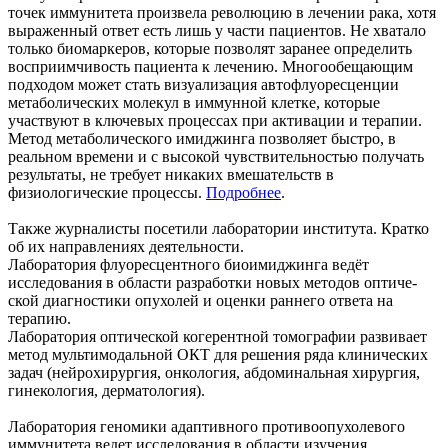
точек иммунитета произвела революцию в лечении рака, хотя
выраженный ответ есть лишь у части пациентов. Не хватало
только биомаркеров, которые позволят заранее определить
восприимчивость пациента к лечению. Многообещающим
подходом может стать визуализация автофлуоресценции
метаболических молекул в иммунной клетке, которые
участвуют в ключевых процессах при активации и терапии.
Метод метаболического имиджинга позволяет быстро, в
реальном времени и с высокой чувствительностью получать
результаты, не требует никаких вмешательств в
физиологические процессы.
Подробнее
.
Также журналисты посетили лаборатории института. Кратко
об их направлениях деятельности.
Лаборатория флуоресц­ентного биоимиджинга ведёт
исследования в области разработки новых методов оптиче­
ской диагностики опу­холей и оценки ранне­го ответа на
терапию.
Лаборатория оптическ­ой когерентной томог­рафии развивает
метод мультимодальной ОКТ для решения ряда клинических
задач (нейрохирургия, онко­логия, абдоминальная хирургия,
гинекология, дермат­ология).
Лаборатория геномики адаптивного противо­опухолевого
иммуните­та ведет исследования в области изучения