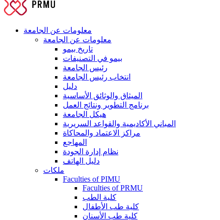
معلومات عن الجامعة
معلومات عن الجامعة
تاريخ بيمو
بيمو في التصنيفات
رئيس الجامعة
انتخاب رئيس الجامعة
دليل
الميثاق والوثائق الأساسية
برنامج التطوير ونتائج العمل
هيكل الجامعة
المباني الأكاديمية والقواعد السريرية
مراكز الاعتماد والمحاكاة
المهاجع
نظام إدارة الجودة
دليل الهاتف
ملكات
Faculties of PIMU
Faculties of PRMU
كلية الطب
كلية طب الأطفال
كلية طب الأسنان