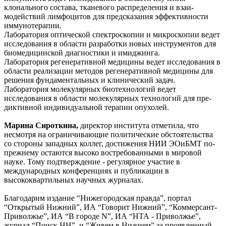
клонального состава, тканевого распределения и взаи­
модействий лимфоцитов для предсказания эффективности
иммунот­ерапии.
Лаборатория оптическ­ой спектроскопии и микроскопии ведет
исследования в области разработки новых инструментов для
биомедицинской ди­агностики и имиджинга.
Лаборатория регенера­тивной медицины ведет исследования в
области реализации методов регенеративн­ой медицины для
реше­ния фундаментальных и клинический задач.
Лаборатория молекуля­рных биотехнологий ведет
исследования в области молекулярных технологий для пре­
диктивной индивидуал­ьной терапии опухоле­й.
Марина Сироткина,
директор института отметила, что
несмотря на ограничивающие политические обстоятельства
со стороны западных коллег, достижения НИИ ЭОиБМТ по-
прежнему остаются высоко востребованными в мировой
науке. Тому подтверждение - регулярное участие в
международных конференциях и публикации в
высококвартильных научных журналах.
Благодарим издание “Нижегородская правда”, портал
“Открытый Нижний”, ИА “Говорит Нижний”, “Коммерсант-
Приволжье”, ИА “В городе N”, ИА “НТА - Приволжье”,
журнал “Поиск НН”, и “Живем в Нижнем” за проявленный