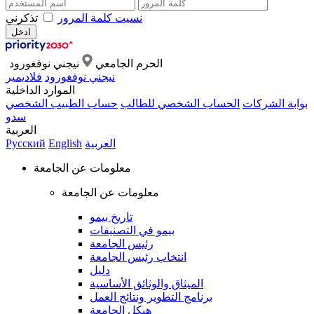
نسيت كلمة المرور
تذكرني
الحرم الجامعي
نيجني نوفغورود
نيجني نوفغورود
فلاديمير
الموارد الداخلية
بوابة الشركات
الحساب الشخصي للطالب
حساب الطبيب الشخصي
سدو
العربية
العربية
English
Русский
معلومات عن الجامعة
معلومات عن الجامعة
تاريخ بيمو
بيمو في التصنيفات
رئيس الجامعة
انتخاب رئيس الجامعة
دليل
الميثاق والوثائق الأساسية
برنامج التطوير ونتائج العمل
هيكل الجامعة