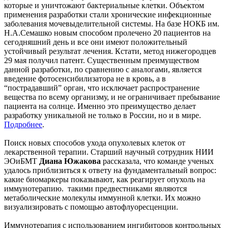
которые и уничтожают бактериальные клетки. Объектом
применения разработки стали хронические инфекционные
заболевания мочевыделительной системы. На базе НОКБ им.
Н.А.Семашко новым способом пролечено 20 пациентов на
сегодняшний день и все они имеют положительный
устойчивый результат лечения. Кстати, метод нижегородцев
29 мая получил патент. Существенным преимуществом
данной разработки, по сравнению с аналогами, является
введение фотосенсибилизатора не в кровь, а в
“пострадавший” орган, что исключает распространение
вещества по всему организму, и не ограничивает пребывание
пациента на солнце. Именно это преимущество делает
разработку уникальной не только в России, но и в мире.
Подробнее
.
Поиск новых способов ухода опухолевых клеток от
лекарственной терапии. Старший научный сотрудник НИИ
ЭОиБМТ
Диана Южакова
рассказала, что команде ученых
удалось приблизиться к ответу на фундаментальный вопрос:
какие биомаркеры показывают, как реагирует опухоль на
иммунотерапию. такими предвестниками являются
метаболические молекулы иммунной клетки. Их можно
визуализировать с помощью автофлуоресценции.
Иммунотерапия с использованием ингибиторов контрольных