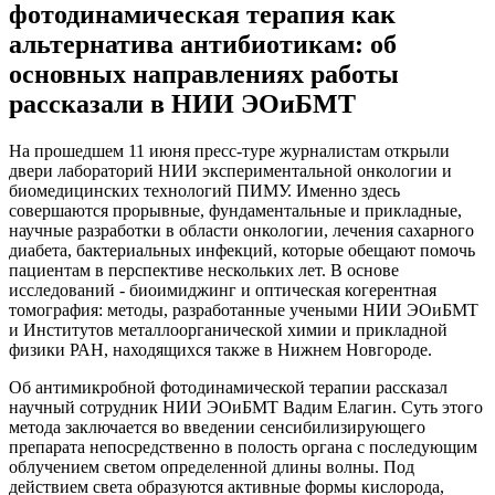
фотодинамическая терапия как
альтернатива антибиотикам: об
основных направлениях работы
рассказали в НИИ ЭОиБМТ
На прошедшем 11 июня пресс-туре журналистам открыли
двери лабораторий НИИ экспериментальной онкологии и
биомедицинских технологий ПИМУ. Именно здесь
совершаются прорывные, фундаментальные и прикладные,
научные разработки в области онкологии, лечения сахарного
диабета, бактериальных инфекций, которые обещают помочь
пациентам в перспективе нескольких лет. В основе
исследований - биоимиджинг и оптическая когерентная
томография: методы, разработанные учеными НИИ ЭОиБМТ
и Институтов металлоорганической химии и прикладной
физики РАН, находящихся также в Нижнем Новгороде.
Об антимикробной фотодинамической терапии рассказал
научный сотрудник НИИ ЭОиБМТ Вадим Елагин. Суть этого
метода заключается во введении сенсибилизирующего
препарата непосредственно в полость органа с последующим
облучением светом определенной длины волны. Под
действием света образуются активные формы кислорода,