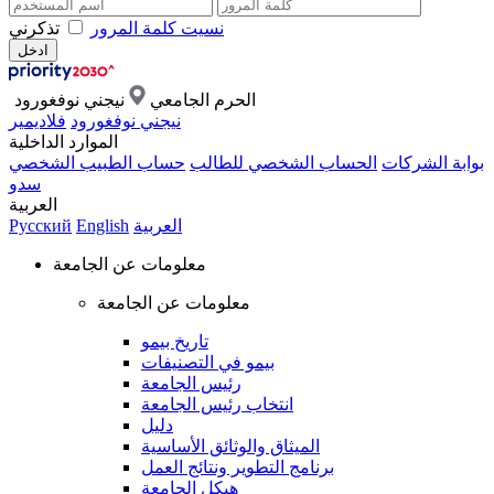
نسيت كلمة المرور
تذكرني
الحرم الجامعي
نيجني نوفغورود
نيجني نوفغورود
فلاديمير
الموارد الداخلية
بوابة الشركات
الحساب الشخصي للطالب
حساب الطبيب الشخصي
سدو
العربية
العربية
English
Русский
معلومات عن الجامعة
معلومات عن الجامعة
تاريخ بيمو
بيمو في التصنيفات
رئيس الجامعة
انتخاب رئيس الجامعة
دليل
الميثاق والوثائق الأساسية
برنامج التطوير ونتائج العمل
هيكل الجامعة