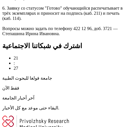
6. Заявку со статусом "Готово" обучающийся распечатывает в
трёх экземплярах и приносит на подпись (каб. 211) и печать
(каб. 114).
Вопросы можно задать по телефону 422 12 96, доб. 3721 —
Степашина Ирина Ивановна.
اشترك في شبكاتنا الاجتماعية
21
:
27
جامعة فولغا للبحوث الطبية
فقط الآن
آخر أخبار الجامعة
البقاء حتى موعد مع كل الأخبار.