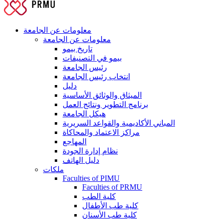
معلومات عن الجامعة
معلومات عن الجامعة
تاريخ بيمو
بيمو في التصنيفات
رئيس الجامعة
انتخاب رئيس الجامعة
دليل
الميثاق والوثائق الأساسية
برنامج التطوير ونتائج العمل
هيكل الجامعة
المباني الأكاديمية والقواعد السريرية
مراكز الاعتماد والمحاكاة
المهاجع
نظام إدارة الجودة
دليل الهاتف
ملكات
Faculties of PIMU
Faculties of PRMU
كلية الطب
كلية طب الأطفال
كلية طب الأسنان