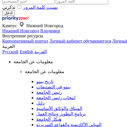
نسيت كلمة المرور
تذكرني
Кампус
Нижний Новгород
Нижний Новгород
Владимир
Внутренние ресурсы
Корпоративный портал
Личный кабинет обучающегося
Личный
العربية
العربية
English
Русский
معلومات عن الجامعة
معلومات عن الجامعة
تاريخ بيمو
بيمو في التصنيفات
رئيس الجامعة
انتخاب رئيس الجامعة
دليل
الميثاق والوثائق الأساسية
برنامج التطوير ونتائج العمل
هيكل الجامعة
المباني الأكاديمية والقواعد السريرية