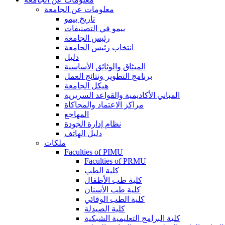
معلومات عن الجامعة
تاريخ بيمو
بيمو في التصنيفات
رئيس الجامعة
انتخاب رئيس الجامعة
دليل
الميثاق والوثائق الأساسية
برنامج التطوير ونتائج العمل
هيكل الجامعة
المباني الأكاديمية والقواعد السريرية
مراكز الاعتماد والمحاكاة
المهاجع
نظام إدارة الجودة
دليل الهاتف
ملكات
Faculties of PIMU
Faculties of PRMU
كلية الطب
كلية طب الأطفال
كلية طب الأسنان
كلية الطب الوقائي
كلية الصيدلة
كلية البرامج التعليمية الشبكية