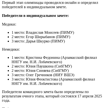
Первый этап олимпиады проводился онлайн и определил
победителей в индивидуальном зачете.
Победители в индивидуальном зачете:
Медики:
1 место: Владислав Моисеев (ПИМУ)
2 место: Егор Ширыбанов (ПИМУ)
3 место: Дарья Шкурко (ПИМУ)
Немедики:
1 место: Кристина Федонина (Арзамасский филиал
ННГУ им. Н.И. Лобачевского)
2 место: Юлия Паушкина (СибГМУ)
2 место: Юлия Синяева (СибГМУ)
3 место: Олег Гречников (НИУ ВШЭ)
3 место: Юлия Феоктистова (Арзамасский филиал
ННГУ им. Н.И. Лобачевского)
Победители командного зачета были определены по
результатам очного этапа, который состоялся 17 апреля 2025
года.