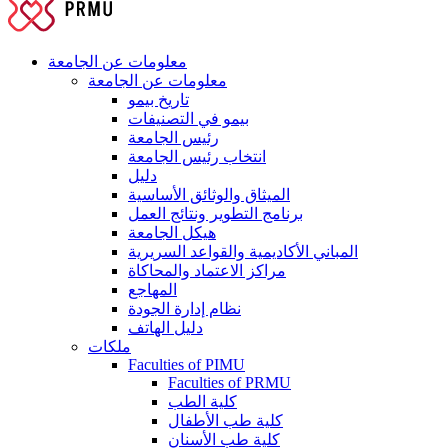
معلومات عن الجامعة
معلومات عن الجامعة
تاريخ بيمو
بيمو في التصنيفات
رئيس الجامعة
انتخاب رئيس الجامعة
دليل
الميثاق والوثائق الأساسية
برنامج التطوير ونتائج العمل
هيكل الجامعة
المباني الأكاديمية والقواعد السريرية
مراكز الاعتماد والمحاكاة
المهاجع
نظام إدارة الجودة
دليل الهاتف
ملكات
Faculties of PIMU
Faculties of PRMU
كلية الطب
كلية طب الأطفال
كلية طب الأسنان