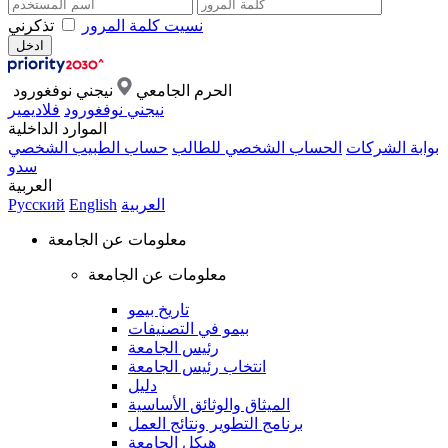
نسيت كلمة المرور
تذكرني
الحرم الجامعي
نيجني نوفغورود
نيجني نوفغورود
فلاديمير
الموارد الداخلية
بوابة الشركات
الحساب الشخصي للطالب
حساب الطبيب الشخصي
سدو
العربية
العربية
English
Русский
معلومات عن الجامعة
معلومات عن الجامعة
تاريخ بيمو
بيمو في التصنيفات
رئيس الجامعة
انتخاب رئيس الجامعة
دليل
الميثاق والوثائق الأساسية
برنامج التطوير ونتائج العمل
هيكل الجامعة