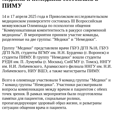
ПИМУ
14 и 17 апреля 2025 года в Приволжском исследовательском
медицинском университете состоялась III Всероссийская
межвузовская Олимпиада по психологии общения
"Коммуникативная компетентность в ракурсе современной
медицины". В мероприятии приняли участие команды,
разделенные на две группы: "Медики" и "Немедики".
Группу "Медики" представляли врачи ГБУЗ ДГП №18, ГБУЗ
ДГП №39, студенты ВГМУ им. Н.Н. Бурденко (г. Воронеж) и
студенты ПИМУ. В группу "Немедики" вошли студенты
РУДН им. П. Лумумбы (г. Москва), СибГМУ (г. Томск), ННГУ
им. Н.И. Лобачевского, Арзамасского филиала ННГУ им. Н.И.
Лобачевского, НИУ ВШЭ, а также магистранты ПИМУ.
Всего в олимпиаде участвовали 9 команд группы "Медики" и
7 команд группы "Немедики". Участники рассматривали
вопросы коммуникации между врачом и пациентом с обеих
точек зрения. В рамках мероприятия были подготовлены
памятки для пациентов, социальные ролики,
пропагандирующие здоровый образ жизни, и разыграны
ситуации общения врача и пациента.