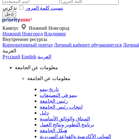
نسيت كلمة المرور
تذكرني
Кампус
Нижний Новгород
Нижний Новгород
Владимир
Внутренние ресурсы
Корпоративный портал
Личный кабинет обучающегося
Личный
العربية
العربية
English
Русский
معلومات عن الجامعة
معلومات عن الجامعة
تاريخ بيمو
بيمو في التصنيفات
رئيس الجامعة
انتخاب رئيس الجامعة
دليل
الميثاق والوثائق الأساسية
برنامج التطوير ونتائج العمل
هيكل الجامعة
المباني الأكاديمية والقواعد السريرية