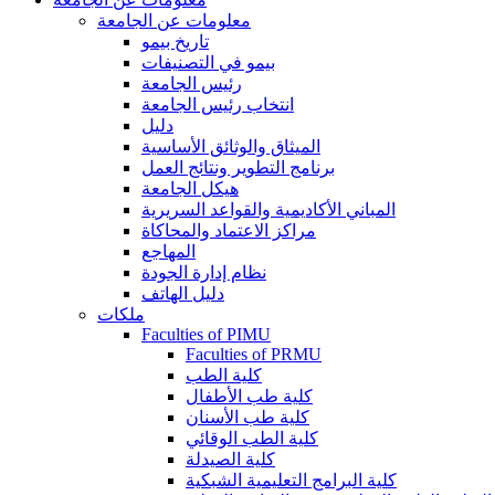
معلومات عن الجامعة
تاريخ بيمو
بيمو في التصنيفات
رئيس الجامعة
انتخاب رئيس الجامعة
دليل
الميثاق والوثائق الأساسية
برنامج التطوير ونتائج العمل
هيكل الجامعة
المباني الأكاديمية والقواعد السريرية
مراكز الاعتماد والمحاكاة
المهاجع
نظام إدارة الجودة
دليل الهاتف
ملكات
Faculties of PIMU
Faculties of PRMU
كلية الطب
كلية طب الأطفال
كلية طب الأسنان
كلية الطب الوقائي
كلية الصيدلة
كلية البرامج التعليمية الشبكية