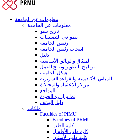
معلومات عن الجامعة
معلومات عن الجامعة
تاريخ بيمو
بيمو في التصنيفات
رئيس الجامعة
انتخاب رئيس الجامعة
دليل
الميثاق والوثائق الأساسية
برنامج التطوير ونتائج العمل
هيكل الجامعة
المباني الأكاديمية والقواعد السريرية
مراكز الاعتماد والمحاكاة
المهاجع
نظام إدارة الجودة
دليل الهاتف
ملكات
Faculties of PIMU
Faculties of PRMU
كلية الطب
كلية طب الأطفال
كلية طب الأسنان