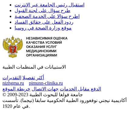
استقبال رئيس الجامعة عبر الإنترنت
طرح سؤال على لجنة القبول
اطرح سؤالا على الخدمة الصحفية
ردود الفعل على حقائق الفساد
موقع وزارة الصحة في روسيا
الاستبيانات في المنظمات الطبية
أكثر تفصيلا
التقديرات
nizhgma.ru
pimunn-clinika.ru
الدفع مقابل الخدمات
جهات الاتصال
خريطة الموقع
© 2009-2023 جامعة فولغا للبحوث الطبية
أكاديمية نيجني نوفغورود الطبية الحكومية سابقا (نيجما). تأسست
في عام 1920.