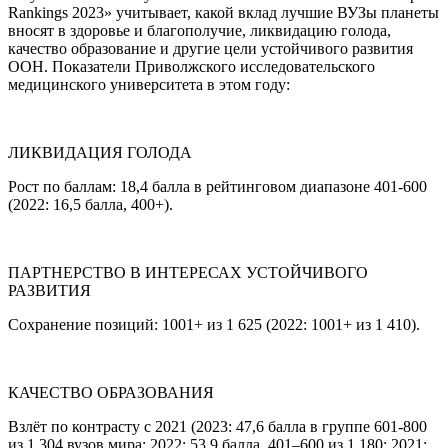
Rankings 2023» учитывает, какой вклад лучшие ВУЗы планеты
вносят в здоровье и благополучие, ликвидацию голода,
качество образование и другие цели устойчивого развития
ООН. Показатели Приволжского исследовательского
медицинского университета в этом году:
ЛИКВИДАЦИЯ ГОЛОДА
Рост по баллам: 18,4 балла в рейтинговом диапазоне 401-600
(2022: 16,5 балла, 400+).
ПАРТНЕРСТВО В ИНТЕРЕСАХ УСТОЙЧИВОГО
РАЗВИТИЯ
Сохранение позиций: 1001+ из 1 625 (2022: 1001+ из 1 410).
КАЧЕСТВО ОБРАЗОВАНИЯ
Взлёт по контрасту с 2021 (2023: 47,6 балла в группе 601-800
из 1 304 вузов мира; 2022: 53,9 балла, 401–600 из 1 180; 2021: