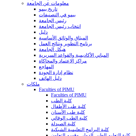
معلومات عن الجامعة
تاريخ بيمو
بيمو في التصنيفات
رئيس الجامعة
انتخاب رئيس الجامعة
دليل
الميثاق والوثائق الأساسية
برنامج التطوير ونتائج العمل
هيكل الجامعة
المباني الأكاديمية والقواعد السريرية
مراكز الاعتماد والمحاكاة
المهاجع
نظام إدارة الجودة
دليل الهاتف
ملكات
Faculties of PIMU
Faculties of PIMU
كلية الطب
كلية طب الأطفال
كلية طب الأسنان
كلية الطب الوقائي
كلية الصيدلة
كلية البرامج التعليمية الشبكية
كلية التعليم الطبي الدولي وقسم التعاون