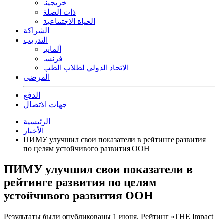
خريجينا
ذات الصلة
الحياة الاجتماعية
الشراكة
التدريب
ألمانيا
فرنسا
الاتحاد الدولي لطلاب الطب
المرضى
الدفع
جهات الاتصال
الرئيسية
الأخبار
ПИМУ улучшил свои показатели в рейтинге развития
по целям устойчивого развития ООН
ПИМУ улучшил свои показатели в
рейтинге развития по целям
устойчивого развития ООН
Р
езультаты были опубликованы 1 июня. Рейтинг «THE Impact