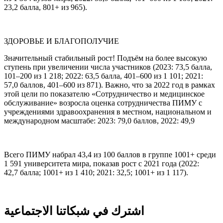
23,2 балла, 801+ из 965).
ЗДОРОВЬЕ И БЛАГОПОЛУЧИЕ
Значительный стабильный рост! Подъём на более высокую
ступень при увеличении числа участников (2023: 73,5 балла,
101–200 из 1 218; 2022: 63,5 балла, 401–600 из 1 101; 2021:
57,0 баллов, 401–600 из 871). Важно, что за 2022 год в рамках
этой цели по показателю «Сотрудничество и медицинское
обслуживание» возросла оценка сотрудничества ПИМУ с
учреждениями здравоохранения в местном, национальном и
международном масштабе: 2023: 79,0 баллов, 2022: 49,9
Всего ПИМУ набрал 43,4 из 100 баллов в группе 1001+ среди
1 591 университета мира, показав рост с 2021 года (2022:
42,7 балла; 1001+ из 1 410; 2021: 32,5; 1001+ из 1 117).
اشترك في شبكاتنا الاجتماعية