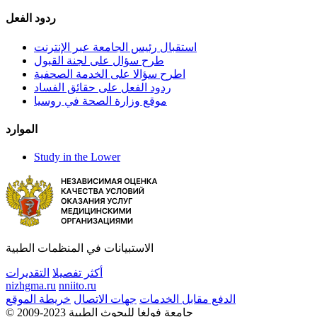
ردود الفعل
استقبال رئيس الجامعة عبر الإنترنت
طرح سؤال على لجنة القبول
اطرح سؤالا على الخدمة الصحفية
ردود الفعل على حقائق الفساد
موقع وزارة الصحة في روسيا
الموارد
Study in the Lower
الاستبيانات في المنظمات الطبية
أكثر تفصيلا
التقديرات
nizhgma.ru
nniito.ru
الدفع مقابل الخدمات
جهات الاتصال
خريطة الموقع
© 2009-2023 جامعة فولغا للبحوث الطبية