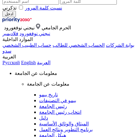
نسيت كلمة المرور
تذكرني
الحرم الجامعي
نيجني نوفغورود
نيجني نوفغورود
فلاديمير
الموارد الداخلية
بوابة الشركات
الحساب الشخصي للطالب
حساب الطبيب الشخصي
سدو
العربية
العربية
English
Русский
معلومات عن الجامعة
معلومات عن الجامعة
تاريخ بيمو
بيمو في التصنيفات
رئيس الجامعة
انتخاب رئيس الجامعة
دليل
الميثاق والوثائق الأساسية
برنامج التطوير ونتائج العمل
هيكل الجامعة