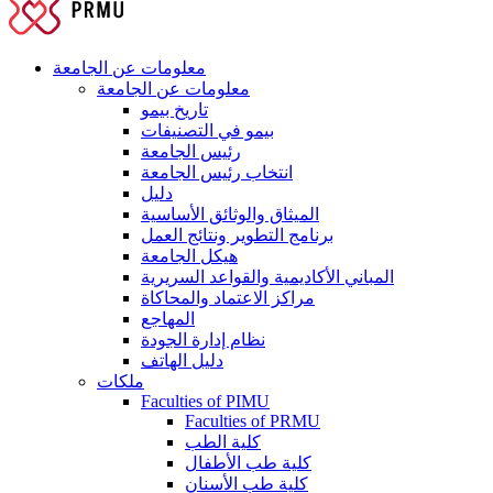
معلومات عن الجامعة
معلومات عن الجامعة
تاريخ بيمو
بيمو في التصنيفات
رئيس الجامعة
انتخاب رئيس الجامعة
دليل
الميثاق والوثائق الأساسية
برنامج التطوير ونتائج العمل
هيكل الجامعة
المباني الأكاديمية والقواعد السريرية
مراكز الاعتماد والمحاكاة
المهاجع
نظام إدارة الجودة
دليل الهاتف
ملكات
Faculties of PIMU
Faculties of PRMU
كلية الطب
كلية طب الأطفال
كلية طب الأسنان