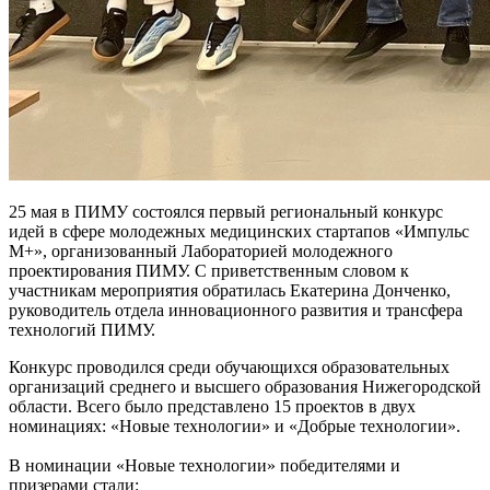
25 мая в ПИМУ состоялся первый региональный конкурс
идей в сфере молодежных медицинских стартапов «Импульс
М+», организованный Лабораторией молодежного
проектирования ПИМУ. С приветственным словом к
участникам мероприятия обратилась Екатерина Донченко,
руководитель отдела инновационного развития и трансфера
технологий ПИМУ.
Конкурс проводился среди обучающихся образовательных
организаций среднего и высшего образования Нижегородской
области. Всего было представлено 15 проектов в двух
номинациях: «Новые технологии» и «Добрые технологии».
В номинации «Новые технологии» победителями и
призерами стали: