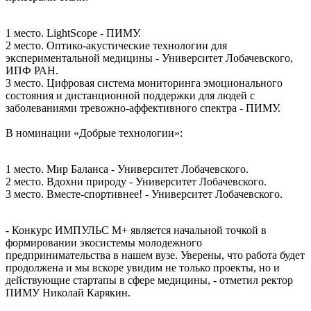
1 место. LightScope - ПИМУ.
2 место. Оптико-акустические технологии для
экспериментальной медицины - Университет Лобачевского,
ИПФ РАН.
3 место. Цифровая система мониторинга эмоционального
состояния и дистанционной поддержки для людей с
заболеваниями тревожно-аффективного спектра - ПИМУ.
В номинации «Добрые технологии»:
1 место. Мир Баланса - Университет Лобачевского.
2 место. Вдохни природу - Университет Лобачевского.
3 место. Вместе-спортивнее! - Университет Лобачевского.
- Конкурс ИМПУЛЬС М+ является начальной точкой в
формировании экосистемы молодежного
предпринимательства в нашем вузе. Уверены, что работа будет
продолжена и мы вскоре увидим не только проекты, но и
действующие стартапы в сфере медицины, - отметил ректор
ПИМУ Николай Карякин.