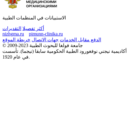
الاستبيانات في المنظمات الطبية
أكثر تفصيلا
التقديرات
nizhgma.ru
pimunn-clinika.ru
الدفع مقابل الخدمات
جهات الاتصال
خريطة الموقع
© 2009-2023 جامعة فولغا للبحوث الطبية
أكاديمية نيجني نوفغورود الطبية الحكومية سابقا (نيجما). تأسست
في عام 1920.