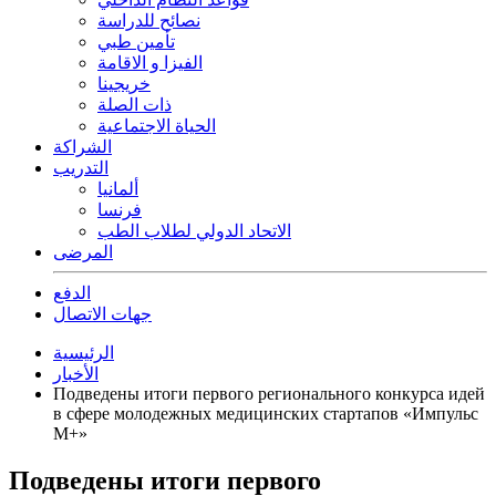
نصائح للدراسة
تأمين طبي
الفيزا و الاقامة
خريجينا
ذات الصلة
الحياة الاجتماعية
الشراكة
التدريب
ألمانيا
فرنسا
الاتحاد الدولي لطلاب الطب
المرضى
الدفع
جهات الاتصال
الرئيسية
الأخبار
Подведены итоги первого регионального конкурса идей
в сфере молодежных медицинских стартапов «Импульс
М+»
Подведены итоги первого