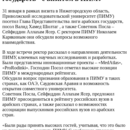
31 января в рамках визита в Нижегородскую область,
Приволжский исследовательский университет (ПИМУ)
посетил Глава Представительства лиги арабских государств,
посол Валид Хамед Шилтаг , а также Советник Посла –
Сейфиддин Аллахам Ясер. С ректором ПИМУ Николаем
Карякиным они обсудили вопросы возможного
взаимодействия.
В ходе встречи ректор рассказал о направлениях деятельности
ПИМУ, ключевых научных исследованиях и разработках.
Были представлены инновационные проекты – «MedAtlas»,
«ProRodinki». Господин Посол отметил высокие позиции
ПИМУ в международных рейтингах.
Обсудили вопрос признания образования в ПИМУ в таких
странах, как ОАЭ, Саудовская Аравия и возможность
открытия совместного университета.
Советник Посла, Сейфиддин Аллахам Ясер, предложил
ПИМУ присоединиться к рейтингу российских вузов в
арабских странах, а также рассказал о возможностях
ассоциации выпускников российских вузов из арабских
стран.
«Были рады принять высоких гостей, учитывая, что это было