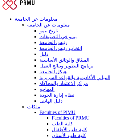
معلومات عن الجامعة
معلومات عن الجامعة
تاريخ بيمو
بيمو في التصنيفات
رئيس الجامعة
انتخاب رئيس الجامعة
دليل
الميثاق والوثائق الأساسية
برنامج التطوير ونتائج العمل
هيكل الجامعة
المباني الأكاديمية والقواعد السريرية
مراكز الاعتماد والمحاكاة
المهاجع
نظام إدارة الجودة
دليل الهاتف
ملكات
Faculties of PIMU
Faculties of PRMU
كلية الطب
كلية طب الأطفال
كلية طب الأسنان