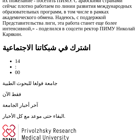
их пожелание - посетить ПИМУ. С арабскими странами
сейчас плотно работаем по линии развития международных
образовательных программ, в том числе в рамках
академического обмена. Надеюсь, с поддержкой
Представительства лиги, эта работа станет еще более
интенсивной,» - поделился в соцсети ректор ПИМУ Николай
Карякин.
اشترك في شبكاتنا الاجتماعية
14
:
00
جامعة فولغا للبحوث الطبية
فقط الآن
آخر أخبار الجامعة
البقاء حتى موعد مع كل الأخبار.