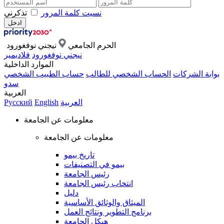
نسيت كلمة المرور
تذكرني
الحرم الجامعي
نيجني نوفغورود
نيجني نوفغورود
فلاديمير
الموارد الداخلية
بوابة الشركات
الحساب الشخصي للطالب
حساب الطبيب الشخصي
سدو
العربية
العربية
English
Русский
معلومات عن الجامعة
معلومات عن الجامعة
تاريخ بيمو
بيمو في التصنيفات
رئيس الجامعة
انتخاب رئيس الجامعة
دليل
الميثاق والوثائق الأساسية
برنامج التطوير ونتائج العمل
هيكل الجامعة