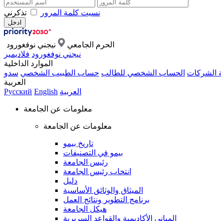
نسيت كلمة المرور
تذكرني
الحرم الجامعي
نيجني نوفغورود
نيجني نوفغورود
فلاديمير
الموارد الداخلية
ة الشركات
الحساب الشخصي للطالب
حساب الطبيب الشخصي
سدو
العربية
العربية
English
Русский
معلومات عن الجامعة
معلومات عن الجامعة
تاريخ بيمو
بيمو في التصنيفات
رئيس الجامعة
انتخاب رئيس الجامعة
دليل
الميثاق والوثائق الأساسية
برنامج التطوير ونتائج العمل
هيكل الجامعة
المباني الأكاديمية والقواعد السريرية