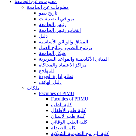
معلومات عن الجامعة
معلومات عن الجامعة
تاريخ بيمو
بيمو في التصنيفات
رئيس الجامعة
انتخاب رئيس الجامعة
دليل
الميثاق والوثائق الأساسية
برنامج التطوير ونتائج العمل
هيكل الجامعة
المباني الأكاديمية والقواعد السريرية
مراكز الاعتماد والمحاكاة
المهاجع
نظام إدارة الجودة
دليل الهاتف
ملكات
Faculties of PIMU
Faculties of PRMU
كلية الطب
كلية طب الأطفال
كلية طب الأسنان
كلية الطب الوقائي
كلية الصيدلة
كلية البرامج التعليمية الشبكية