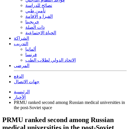
نصائح للدراسة
تأمين طبي
الفيزا و الاقامة
خريجينا
ذات الصلة
الحياة الاجتماعية
الشراكة
التدريب
ألمانيا
فرنسا
الاتحاد الدولي لطلاب الطب
المرضى
الدفع
جهات الاتصال
الرئيسية
الأخبار
PRMU ranked second among Russian medical universities in
the post-Soviet space
PRMU ranked second among Russian
medical universities in the post-Soviet