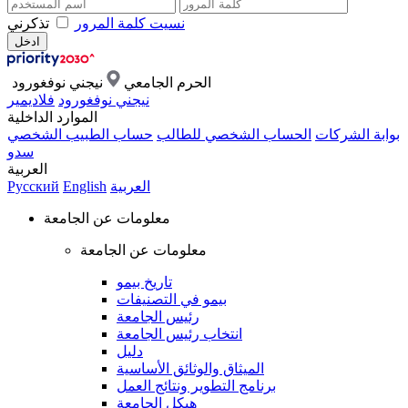
نسيت كلمة المرور
تذكرني
الحرم الجامعي
نيجني نوفغورود
نيجني نوفغورود
فلاديمير
الموارد الداخلية
بوابة الشركات
الحساب الشخصي للطالب
حساب الطبيب الشخصي
سدو
العربية
العربية
English
Русский
معلومات عن الجامعة
معلومات عن الجامعة
تاريخ بيمو
بيمو في التصنيفات
رئيس الجامعة
انتخاب رئيس الجامعة
دليل
الميثاق والوثائق الأساسية
برنامج التطوير ونتائج العمل
هيكل الجامعة