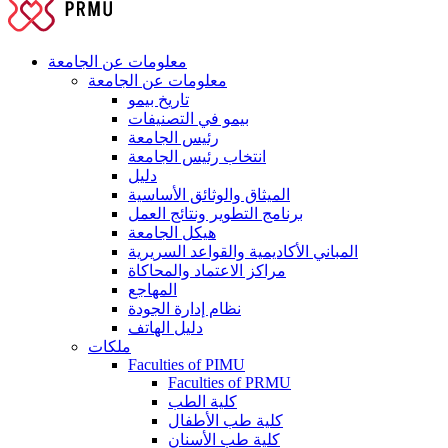
معلومات عن الجامعة
معلومات عن الجامعة
تاريخ بيمو
بيمو في التصنيفات
رئيس الجامعة
انتخاب رئيس الجامعة
دليل
الميثاق والوثائق الأساسية
برنامج التطوير ونتائج العمل
هيكل الجامعة
المباني الأكاديمية والقواعد السريرية
مراكز الاعتماد والمحاكاة
المهاجع
نظام إدارة الجودة
دليل الهاتف
ملكات
Faculties of PIMU
Faculties of PRMU
كلية الطب
كلية طب الأطفال
كلية طب الأسنان