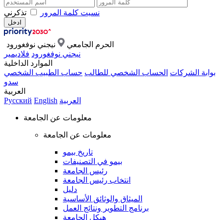
نسيت كلمة المرور
تذكرني
الحرم الجامعي
نيجني نوفغورود
نيجني نوفغورود
فلاديمير
الموارد الداخلية
بوابة الشركات
الحساب الشخصي للطالب
حساب الطبيب الشخصي
سدو
العربية
العربية
English
Русский
معلومات عن الجامعة
معلومات عن الجامعة
تاريخ بيمو
بيمو في التصنيفات
رئيس الجامعة
انتخاب رئيس الجامعة
دليل
الميثاق والوثائق الأساسية
برنامج التطوير ونتائج العمل
هيكل الجامعة