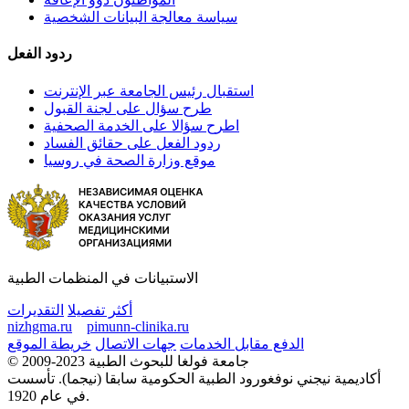
سياسة معالجة البيانات الشخصية
ردود الفعل
استقبال رئيس الجامعة عبر الإنترنت
طرح سؤال على لجنة القبول
اطرح سؤالا على الخدمة الصحفية
ردود الفعل على حقائق الفساد
موقع وزارة الصحة في روسيا
الاستبيانات في المنظمات الطبية
أكثر تفصيلا
التقديرات
nizhgma.ru
pimunn-clinika.ru
الدفع مقابل الخدمات
جهات الاتصال
خريطة الموقع
© 2009-2023 جامعة فولغا للبحوث الطبية
أكاديمية نيجني نوفغورود الطبية الحكومية سابقا (نيجما). تأسست
في عام 1920.