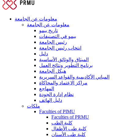
معلومات عن الجامعة
معلومات عن الجامعة
تاريخ بيمو
بيمو في التصنيفات
رئيس الجامعة
انتخاب رئيس الجامعة
دليل
الميثاق والوثائق الأساسية
برنامج التطوير ونتائج العمل
هيكل الجامعة
المباني الأكاديمية والقواعد السريرية
مراكز الاعتماد والمحاكاة
المهاجع
نظام إدارة الجودة
دليل الهاتف
ملكات
Faculties of PIMU
Faculties of PRMU
كلية الطب
كلية طب الأطفال
كلية طب الأسنان