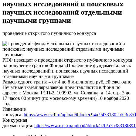
научных исследований и поисковых
научных исследований отдельными
научными группами
проведение открытого публичного конкурса
РНФ извещает о проведении открытого публичного конкурса
на получение грантов Фонда «Проведение фундаментальных
научных исследований и поисковых научных исследований
отдельными научными группами».
Размер одного гранта – от 4 до 6 миллионов рублей ежегодно.
Печатные экземпляры заявок представляются в Фонд по
адресу: г. Москва, ГСП-2, 109992, ул. Солянка, д. 14, стр. 3 до
17 часов 00 минут (по московскому времени) 10 ноября 2020
года.
Извещение
конкурса:
https://www.rscf.ru/upload/iblock/c94/c94331802a5f3c85
Конкурсная
документация:
https://www.rscf.ru/upload/iblock/a7b/a7b38318f89