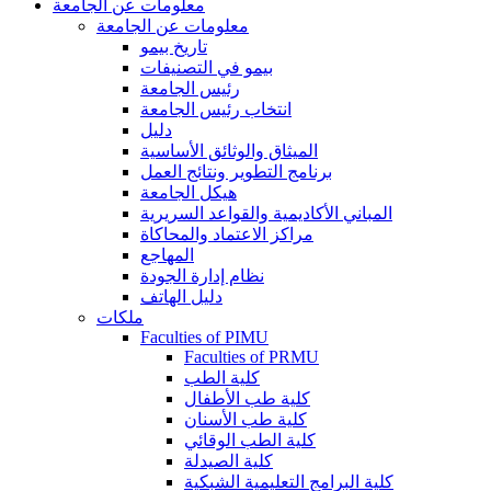
معلومات عن الجامعة
معلومات عن الجامعة
تاريخ بيمو
بيمو في التصنيفات
رئيس الجامعة
انتخاب رئيس الجامعة
دليل
الميثاق والوثائق الأساسية
برنامج التطوير ونتائج العمل
هيكل الجامعة
المباني الأكاديمية والقواعد السريرية
مراكز الاعتماد والمحاكاة
المهاجع
نظام إدارة الجودة
دليل الهاتف
ملكات
Faculties of PIMU
Faculties of PRMU
كلية الطب
كلية طب الأطفال
كلية طب الأسنان
كلية الطب الوقائي
كلية الصيدلة
كلية البرامج التعليمية الشبكية