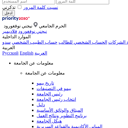
نسيت كلمة المرور
تذكرني
الحرم الجامعي
نيجني نوفغورود
نيجني نوفغورود
فلاديمير
الموارد الداخلية
ة الشركات
الحساب الشخصي للطالب
حساب الطبيب الشخصي
سدو
العربية
العربية
English
Русский
معلومات عن الجامعة
معلومات عن الجامعة
تاريخ بيمو
بيمو في التصنيفات
رئيس الجامعة
انتخاب رئيس الجامعة
دليل
الميثاق والوثائق الأساسية
برنامج التطوير ونتائج العمل
هيكل الجامعة
المباني الأكاديمية والقواعد السريرية