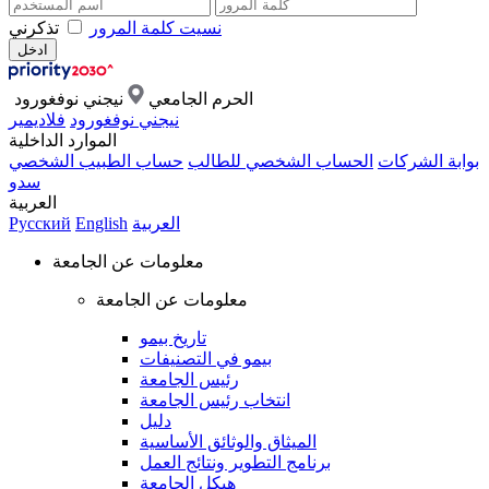
نسيت كلمة المرور
تذكرني
الحرم الجامعي
نيجني نوفغورود
نيجني نوفغورود
فلاديمير
الموارد الداخلية
بوابة الشركات
الحساب الشخصي للطالب
حساب الطبيب الشخصي
سدو
العربية
العربية
English
Русский
معلومات عن الجامعة
معلومات عن الجامعة
تاريخ بيمو
بيمو في التصنيفات
رئيس الجامعة
انتخاب رئيس الجامعة
دليل
الميثاق والوثائق الأساسية
برنامج التطوير ونتائج العمل
هيكل الجامعة