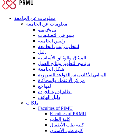
معلومات عن الجامعة
معلومات عن الجامعة
تاريخ بيمو
بيمو في التصنيفات
رئيس الجامعة
انتخاب رئيس الجامعة
دليل
الميثاق والوثائق الأساسية
برنامج التطوير ونتائج العمل
هيكل الجامعة
المباني الأكاديمية والقواعد السريرية
مراكز الاعتماد والمحاكاة
المهاجع
نظام إدارة الجودة
دليل الهاتف
ملكات
Faculties of PIMU
Faculties of PRMU
كلية الطب
كلية طب الأطفال
كلية طب الأسنان