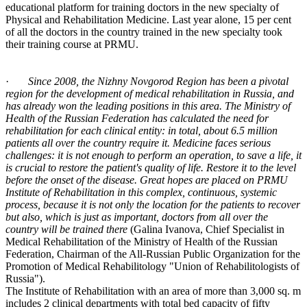
educational platform for training doctors in the new specialty of
Physical and Rehabilitation Medicine. Last year alone, 15 per cent
of all the doctors in the country trained in the new specialty took
their training course at PRMU.
·
Since 2008, the Nizhny Novgorod Region has been a pivotal
region for the development of medical rehabilitation in Russia, and
has already won the leading positions in this area. The Ministry of
Health of the Russian Federation has calculated the need for
rehabilitation for each clinical entity: in total, about 6.5 million
patients all over the country require it. Medicine faces serious
challenges: it is not enough to perform an operation, to save a life, it
is crucial to restore the patient's quality of life. Restore it to the level
before the onset of the disease. Great hopes are placed on PRMU
Institute of Rehabilitation
in this complex, continuous, systemic
process, because it is not only the location for the patients to recover
but also, which is just as important,
doctors from all over the
country will be trained there
(Galina Ivanova, Chief Specialist in
Medical Rehabilitation of the Ministry of Health of the Russian
Federation, Chairman of the All-Russian Public Organization for the
Promotion of Medical Rehabilitology "Union of Rehabilitologists of
Russia").
The Institute of Rehabilitation with an area of more than 3,000 sq. m
includes 2 clinical departments with total bed capacity of fifty