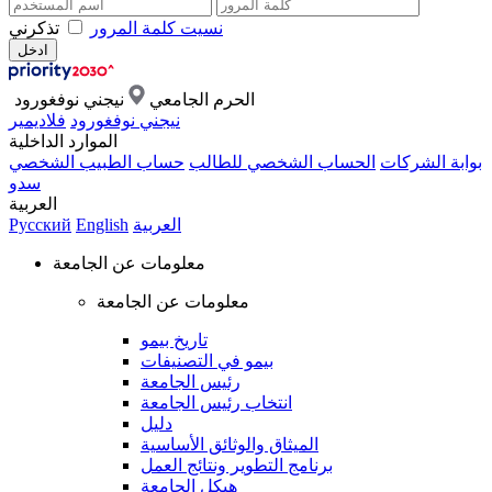
نسيت كلمة المرور
تذكرني
الحرم الجامعي
نيجني نوفغورود
نيجني نوفغورود
فلاديمير
الموارد الداخلية
بوابة الشركات
الحساب الشخصي للطالب
حساب الطبيب الشخصي
سدو
العربية
العربية
English
Русский
معلومات عن الجامعة
معلومات عن الجامعة
تاريخ بيمو
بيمو في التصنيفات
رئيس الجامعة
انتخاب رئيس الجامعة
دليل
الميثاق والوثائق الأساسية
برنامج التطوير ونتائج العمل
هيكل الجامعة