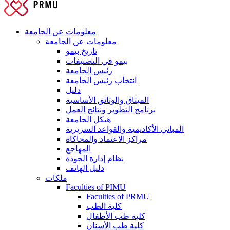
معلومات عن الجامعة
معلومات عن الجامعة
تاريخ بيمو
بيمو في التصنيفات
رئيس الجامعة
انتخاب رئيس الجامعة
دليل
الميثاق والوثائق الأساسية
برنامج التطوير ونتائج العمل
هيكل الجامعة
المباني الأكاديمية والقواعد السريرية
مراكز الاعتماد والمحاكاة
المهاجع
نظام إدارة الجودة
دليل الهاتف
ملكات
Faculties of PIMU
Faculties of PRMU
كلية الطب
كلية طب الأطفال
كلية طب الأسنان