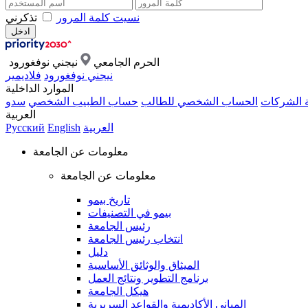
نسيت كلمة المرور
تذكرني
الحرم الجامعي
نيجني نوفغورود
نيجني نوفغورود
فلاديمير
الموارد الداخلية
ة الشركات
الحساب الشخصي للطالب
حساب الطبيب الشخصي
سدو
العربية
العربية
English
Русский
معلومات عن الجامعة
معلومات عن الجامعة
تاريخ بيمو
بيمو في التصنيفات
رئيس الجامعة
انتخاب رئيس الجامعة
دليل
الميثاق والوثائق الأساسية
برنامج التطوير ونتائج العمل
هيكل الجامعة
المباني الأكاديمية والقواعد السريرية