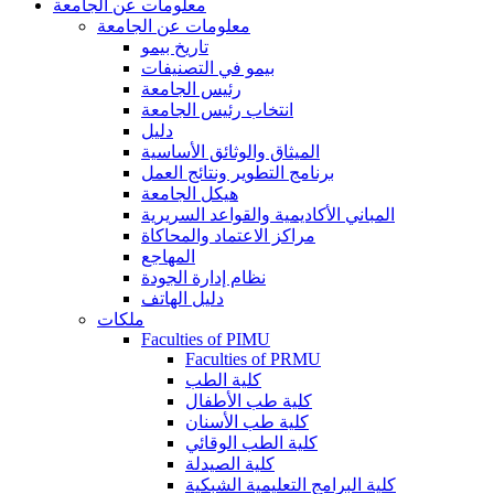
معلومات عن الجامعة
معلومات عن الجامعة
تاريخ بيمو
بيمو في التصنيفات
رئيس الجامعة
انتخاب رئيس الجامعة
دليل
الميثاق والوثائق الأساسية
برنامج التطوير ونتائج العمل
هيكل الجامعة
المباني الأكاديمية والقواعد السريرية
مراكز الاعتماد والمحاكاة
المهاجع
نظام إدارة الجودة
دليل الهاتف
ملكات
Faculties of PIMU
Faculties of PRMU
كلية الطب
كلية طب الأطفال
كلية طب الأسنان
كلية الطب الوقائي
كلية الصيدلة
كلية البرامج التعليمية الشبكية