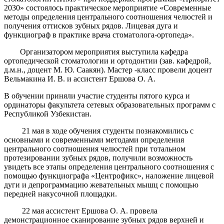
2030» состоялось практическое мероприятие «Современные
методы определения центрального соотношения челюстей и
получения оттисков зубных рядов. Лицевая дуга и
функциограф в практике врача стоматолога-ортопеда».
Организатором мероприятия выступила кафедра
ортопедической стоматологии и ортодонтии (зав. кафедрой,
д.м.н., доцент М. Ю. Саакян). Мастер -класс провели доцент
Вельмакина И. В. и ассистент Ершова О. А.
В обучении приняли участие студенты пятого курса и
ординаторы факультета сетевых образовательных программ с
Республикой Узбекистан.
21 мая в ходе обучения студенты познакомились с
основными и современными методами определения
центрального соотношения челюстей при тотальном
протезировании зубных рядов, получили возможность
увидеть все этапы определения центрального соотношения с
помощью функциографа «Центрофикс», наложение лицевой
дуги и депрограммацию жевательных мышц с помощью
передней накусочной площадки.
22 мая ассистент Ершова О. А. провела
демонстрационное сканирование зубных рядов верхней и