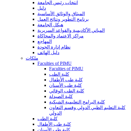
انتخاب رئيس الجامعة
دليل
الميثاق والوثائق الأساسية
برنامج التطوير ونتائج العمل
هيكل الجامعة
المباني الأكاديمية والقواعد السريرية
مراكز الاعتماد والمحاكاة
المهاجع
نظام إدارة الجودة
دليل الهاتف
ملكات
Faculties of PIMU
Faculties of PIMU
كلية الطب
كلية طب الأطفال
كلية طب الأسنان
كلية الطب الوقائي
كلية الصيدلة
كلية البرامج التعليمية الشبكية
كلية التعليم الطبي الدولي وقسم التعاون
الدولي
كلية الطب
كلية طب الأطفال
كلية طب الأسنان