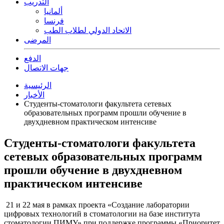
التدريب
ألمانيا
فرنسا
الاتحاد الدولي لطلاب الطب
المرضى
الدفع
جهات الاتصال
الرئيسية
الأخبار
Студенты-стоматологи факультета сетевых
образовательных программ прошли обучение в
двухдневном практическом интенсиве
Студенты-стоматологи факультета
сетевых образовательных программ
прошли обучение в двухдневном
практическом интенсиве
21 и 22 мая в рамках проекта «Создание лаборатории
цифровых технологий в стоматологии на базе института
стоматологии ПИМУ» при поддержке программы «Приоритет