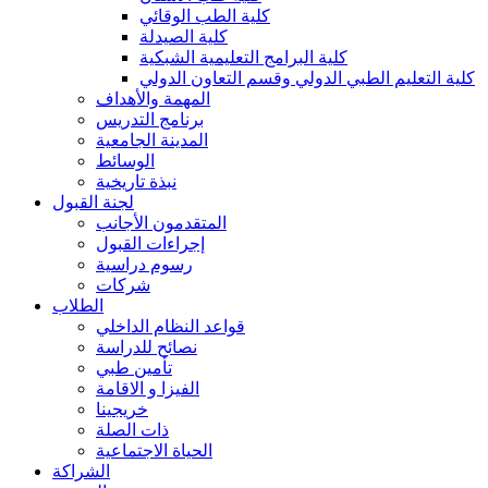
كلية الطب الوقائي
كلية الصيدلة
كلية البرامج التعليمية الشبكية
كلية التعليم الطبي الدولي وقسم التعاون الدولي
المهمة والأهداف
برنامج التدريس
المدينة الجامعية
الوسائط
نبذة تاريخية
لجنة القبول
المتقدمون الأجانب
إجراءات القبول
رسوم دراسية
شركات
الطلاب
قواعد النظام الداخلي
نصائح للدراسة
تأمين طبي
الفيزا و الاقامة
خريجينا
ذات الصلة
الحياة الاجتماعية
الشراكة