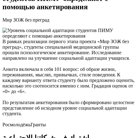
помощью анкетирования
Мир ЗОЖ без преград
В рамках реализации первого этапа проекта «Мир ЗОЖ без
преград», студенты специальной медицинской группы
прошли психологическое анкетирование. Исследование
направлено на улучшение социальной адаптации учащихся.
Анкета включала в себя 101 вопрос: об образе жизни,
переживаниях, мыслях, привычках, стиле поведения. К
каждому варианту ответа студенту было предложено оценить,
насколько это соотносится именно с ним. Градация оценок от
«0» до «6».
По результатам анкетирования было сформировано целостное
представление об исходном уровне социальной адаптации
студента.
РосмолодёжьГранты
اشترك في شبكاتنا الاجتماعية