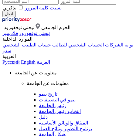
نسيت كلمة المرور
تذكرني
الحرم الجامعي
نيجني نوفغورود
نيجني نوفغورود
فلاديمير
الموارد الداخلية
بوابة الشركات
الحساب الشخصي للطالب
حساب الطبيب الشخصي
سدو
العربية
العربية
English
Русский
معلومات عن الجامعة
معلومات عن الجامعة
تاريخ بيمو
بيمو في التصنيفات
رئيس الجامعة
انتخاب رئيس الجامعة
دليل
الميثاق والوثائق الأساسية
برنامج التطوير ونتائج العمل
هيكل الجامعة