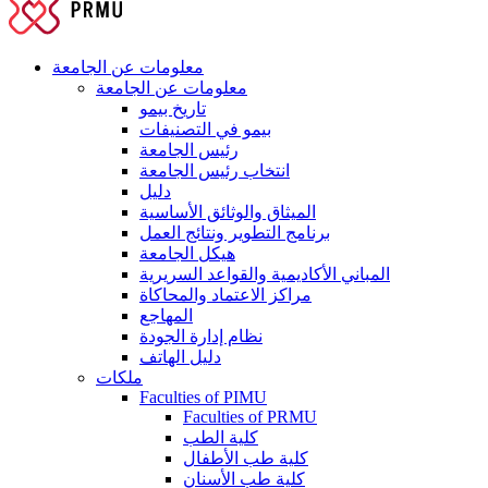
معلومات عن الجامعة
معلومات عن الجامعة
تاريخ بيمو
بيمو في التصنيفات
رئيس الجامعة
انتخاب رئيس الجامعة
دليل
الميثاق والوثائق الأساسية
برنامج التطوير ونتائج العمل
هيكل الجامعة
المباني الأكاديمية والقواعد السريرية
مراكز الاعتماد والمحاكاة
المهاجع
نظام إدارة الجودة
دليل الهاتف
ملكات
Faculties of PIMU
Faculties of PRMU
كلية الطب
كلية طب الأطفال
كلية طب الأسنان