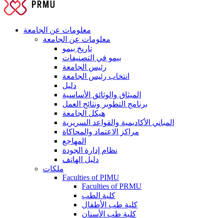
معلومات عن الجامعة
معلومات عن الجامعة
تاريخ بيمو
بيمو في التصنيفات
رئيس الجامعة
انتخاب رئيس الجامعة
دليل
الميثاق والوثائق الأساسية
برنامج التطوير ونتائج العمل
هيكل الجامعة
المباني الأكاديمية والقواعد السريرية
مراكز الاعتماد والمحاكاة
المهاجع
نظام إدارة الجودة
دليل الهاتف
ملكات
Faculties of PIMU
Faculties of PRMU
كلية الطب
كلية طب الأطفال
كلية طب الأسنان