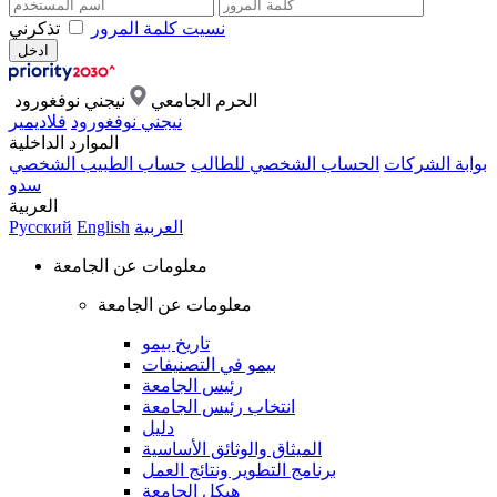
نسيت كلمة المرور
تذكرني
الحرم الجامعي
نيجني نوفغورود
نيجني نوفغورود
فلاديمير
الموارد الداخلية
بوابة الشركات
الحساب الشخصي للطالب
حساب الطبيب الشخصي
سدو
العربية
العربية
English
Русский
معلومات عن الجامعة
معلومات عن الجامعة
تاريخ بيمو
بيمو في التصنيفات
رئيس الجامعة
انتخاب رئيس الجامعة
دليل
الميثاق والوثائق الأساسية
برنامج التطوير ونتائج العمل
هيكل الجامعة