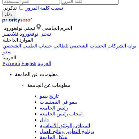
نسيت كلمة المرور
تذكرني
الحرم الجامعي
نيجني نوفغورود
نيجني نوفغورود
فلاديمير
الموارد الداخلية
بوابة الشركات
الحساب الشخصي للطالب
حساب الطبيب الشخصي
سدو
العربية
العربية
English
Русский
معلومات عن الجامعة
معلومات عن الجامعة
تاريخ بيمو
بيمو في التصنيفات
رئيس الجامعة
انتخاب رئيس الجامعة
دليل
الميثاق والوثائق الأساسية
برنامج التطوير ونتائج العمل
هيكل الجامعة