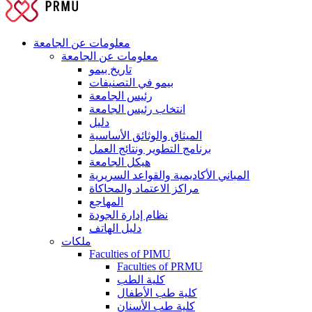
معلومات عن الجامعة
معلومات عن الجامعة
تاريخ بيمو
بيمو في التصنيفات
رئيس الجامعة
انتخاب رئيس الجامعة
دليل
الميثاق والوثائق الأساسية
برنامج التطوير ونتائج العمل
هيكل الجامعة
المباني الأكاديمية والقواعد السريرية
مراكز الاعتماد والمحاكاة
المهاجع
نظام إدارة الجودة
دليل الهاتف
ملكات
Faculties of PIMU
Faculties of PRMU
كلية الطب
كلية طب الأطفال
كلية طب الأسنان