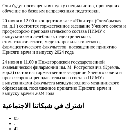
Они будут посвящены выпуску специалистов, прошедших
обучение по базовым направлениям подготовки.
20 июня в 12.00 в концертном зале «Юпитер» (Октябрьская
пл, д.1.) состоится торжественное заседание Ученого совета и
профессорско-преподавательского состава ПИМУ с
выпускниками лечебного, педиатрического,
стоматологического, медико-профилактического,
фармацевтического факультетов, посвященное принятию
Присяги врача и выпуску 2024 года
24 июня в 11.00 в Нижегородской государственной
академической филармонии им. М. Ростроповича (Кремль,
кор.2) состоится торжественное заседание Ученого совета и
профессорско-преподавательского состава ПИМУ с
выпускниками факультета международного медицинского
образования, посвященное принятию Присяги врача и
выпуску врачей 2024 года
اشترك في شبكاتنا الاجتماعية
05
:
42