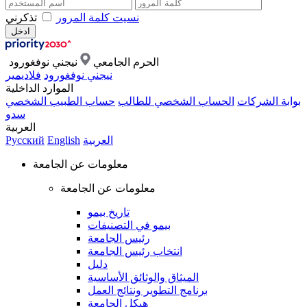
نسيت كلمة المرور
تذكرني
الحرم الجامعي
نيجني نوفغورود
نيجني نوفغورود
فلاديمير
الموارد الداخلية
بوابة الشركات
الحساب الشخصي للطالب
حساب الطبيب الشخصي
سدو
العربية
العربية
English
Русский
معلومات عن الجامعة
معلومات عن الجامعة
تاريخ بيمو
بيمو في التصنيفات
رئيس الجامعة
انتخاب رئيس الجامعة
دليل
الميثاق والوثائق الأساسية
برنامج التطوير ونتائج العمل
هيكل الجامعة