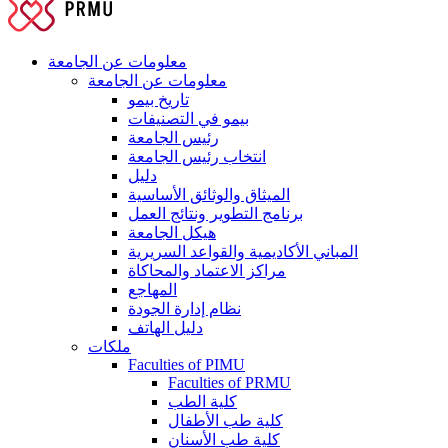
معلومات عن الجامعة
معلومات عن الجامعة
تاريخ بيمو
بيمو في التصنيفات
رئيس الجامعة
انتخاب رئيس الجامعة
دليل
الميثاق والوثائق الأساسية
برنامج التطوير ونتائج العمل
هيكل الجامعة
المباني الأكاديمية والقواعد السريرية
مراكز الاعتماد والمحاكاة
المهاجع
نظام إدارة الجودة
دليل الهاتف
ملكات
Faculties of PIMU
Faculties of PRMU
كلية الطب
كلية طب الأطفال
كلية طب الأسنان