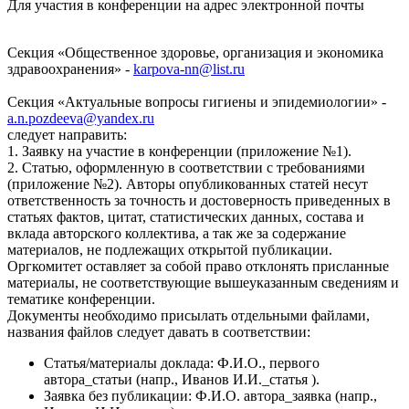
Для участия в конференции на адрес электронной почты
Секция «Общественное здоровье, организация и экономика
здравоохранения» -
karpova-nn@list.ru
Секция «Актуальные вопросы гигиены и эпидемиологии» -
a.n.pozdeeva@yandex.ru
следует направить:
1. Заявку на участие в конференции (приложение №1).
2. Статью, оформленную в соответствии с требованиями
(приложение №2). Авторы опубликованных статей несут
ответственность за точность и достоверность приведенных в
статьях фактов, цитат, статистических данных, состава и
вклада авторского коллектива, а так же за содержание
материалов, не подлежащих открытой публикации.
Оргкомитет оставляет за собой право отклонять присланные
материалы, не соответствующие вышеуказанным сведениям и
тематике конференции.
Документы необходимо присылать отдельными файлами,
названия файлов следует давать в соответствии:
Статья/материалы доклада: Ф.И.О., первого
автора_статьи (напр., Иванов И.И._статья ).
Заявка без публикации: Ф.И.О. автора_заявка (напр.,