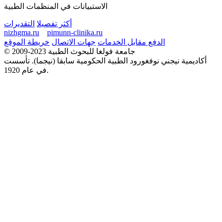
الاستبيانات في المنظمات الطبية
أكثر تفصيلا
التقديرات
nizhgma.ru
pimunn-clinika.ru
الدفع مقابل الخدمات
جهات الاتصال
خريطة الموقع
© 2009-2023 جامعة فولغا للبحوث الطبية
أكاديمية نيجني نوفغورود الطبية الحكومية سابقا (نيجما). تأسست
في عام 1920.