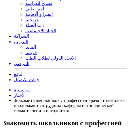
نصائح للدراسة
تأمين طبي
الفيزا و الاقامة
خريجينا
ذات الصلة
الحياة الاجتماعية
الشراكة
التدريب
ألمانيا
فرنسا
الاتحاد الدولي لطلاب الطب
المرضى
الدفع
جهات الاتصال
الرئيسية
الأخبار
Знакомить школьников с профессией врача-стоматолога
продолжают сотрудники кафедры ортопедической
стоматологии и ортодонтии
Знакомить школьников с профессией