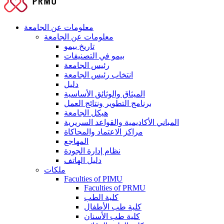
معلومات عن الجامعة
معلومات عن الجامعة
تاريخ بيمو
بيمو في التصنيفات
رئيس الجامعة
انتخاب رئيس الجامعة
دليل
الميثاق والوثائق الأساسية
برنامج التطوير ونتائج العمل
هيكل الجامعة
المباني الأكاديمية والقواعد السريرية
مراكز الاعتماد والمحاكاة
المهاجع
نظام إدارة الجودة
دليل الهاتف
ملكات
Faculties of PIMU
Faculties of PRMU
كلية الطب
كلية طب الأطفال
كلية طب الأسنان