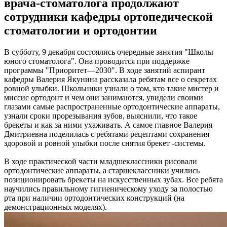
врача-стоматолога продолжают
сотрудники кафедры ортопедической
стоматологии и ортодонтии
В субботу, 9 декабря состоялись очередные занятия "Школы
юного стоматолога". Она проводится при поддержке
программы "Приоритет—2030". В ходе занятий аспирант
кафедры Валерия Якунина рассказала ребятам все о секретах
ровной улыбки. Школьники узнали о том, кто такие мистер и
миссис ортодонт и чем они занимаются, увидели своими
глазами самые распространенные ортодонтические аппараты,
узнали сроки прорезывания зубов, выяснили, что такое
брекеты и как за ними ухаживать. А самое главное Валерия
Дмитриевна поделилась с ребятами рецептами сохранения
здоровой и ровной улыбки после снятия брекет -системы.
В ходе практической части младшеклассники рисовали
ортодонтические аппараты, а старшеклассники учились
позиционировать брекеты на искусственных зубах. Все ребята
научились правильному гигиеническому уходу за полостью
рта при наличии ортодонтических конструкций (на
демонстрационных моделях).