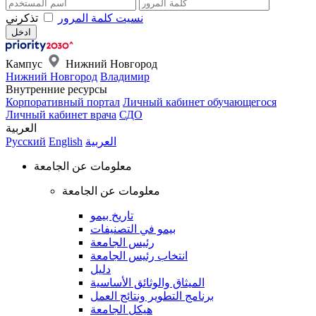
نسيت كلمة المرور
تذكرني
Кампус
Нижний Новгород
Нижний Новгород
Владимир
Внутренние ресурсы
Корпоративный портал
Личный кабинет обучающегося
Личный кабинет врача
СДО
العربية
العربية
English
Русский
معلومات عن الجامعة
معلومات عن الجامعة
تاريخ بيمو
بيمو في التصنيفات
رئيس الجامعة
انتخاب رئيس الجامعة
دليل
الميثاق والوثائق الأساسية
برنامج التطوير ونتائج العمل
هيكل الجامعة