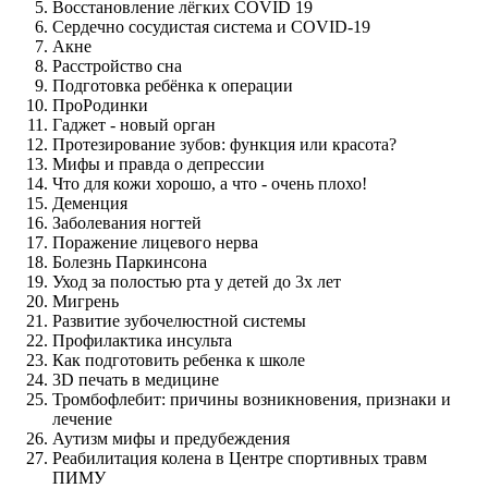
Восстановление лёгких COVID 19
Сердечно сосудистая система и COVID-19
Акне
Расстройство сна
Подготовка ребёнка к операции
ПроРодинки
Гаджет - новый орган
Протезирование зубов: функция или красота?
Мифы и правда о депрессии
Что для кожи хорошо, а что - очень плохо!
Деменция
Заболевания ногтей
Поражение лицевого нерва
Болезнь Паркинсона
Уход за полостью рта у детей до 3х лет
Мигрень
Развитие зубочелюстной системы
Профилактика инсульта
Как подготовить ребенка к школе
3D печать в медицине
Тромбофлебит: причины возникновения, признаки и
лечение
Аутизм мифы и предубеждения
Реабилитация колена в Центре спортивных травм
ПИМУ