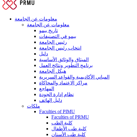
معلومات عن الجامعة
معلومات عن الجامعة
تاريخ بيمو
بيمو في التصنيفات
رئيس الجامعة
انتخاب رئيس الجامعة
دليل
الميثاق والوثائق الأساسية
برنامج التطوير ونتائج العمل
هيكل الجامعة
المباني الأكاديمية والقواعد السريرية
مراكز الاعتماد والمحاكاة
المهاجع
نظام إدارة الجودة
دليل الهاتف
ملكات
Faculties of PIMU
Faculties of PRMU
كلية الطب
كلية طب الأطفال
كلية طب الأسنان