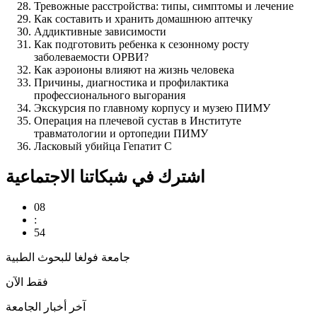
Тревожные расстройства: типы, симптомы и лечение
Как составить и хранить домашнюю аптечку
Аддиктивные зависимости
Как подготовить ребенка к сезонному росту
заболеваемости ОРВИ?
Как аэроионы влияют на жизнь человека
Причины, диагностика и профилактика
профессионального выгорания
Экскурсия по главному корпусу и музею ПИМУ
Операция на плечевой сустав в Институте
травматологии и ортопедии ПИМУ
Ласковый убийца Гепатит С
اشترك في شبكاتنا الاجتماعية
08
:
54
جامعة فولغا للبحوث الطبية
فقط الآن
آخر أخبار الجامعة