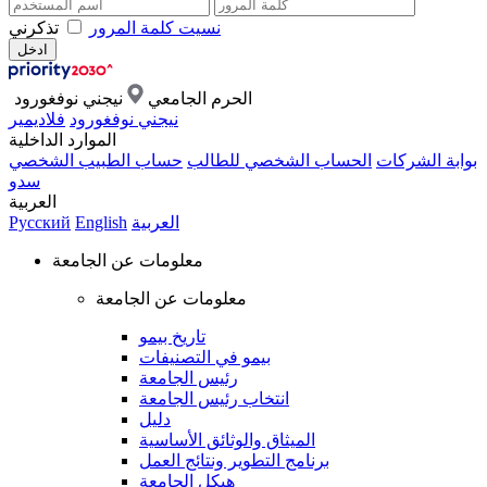
نسيت كلمة المرور
تذكرني
الحرم الجامعي
نيجني نوفغورود
نيجني نوفغورود
فلاديمير
الموارد الداخلية
بوابة الشركات
الحساب الشخصي للطالب
حساب الطبيب الشخصي
سدو
العربية
العربية
English
Русский
معلومات عن الجامعة
معلومات عن الجامعة
تاريخ بيمو
بيمو في التصنيفات
رئيس الجامعة
انتخاب رئيس الجامعة
دليل
الميثاق والوثائق الأساسية
برنامج التطوير ونتائج العمل
هيكل الجامعة