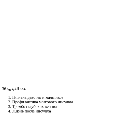
عدد الفيديو:
36
Гигиена девочек и мальчиков
Профилактика мозгового инсульта
Тромбоз глубоких вен ног
Жизнь после инсульта