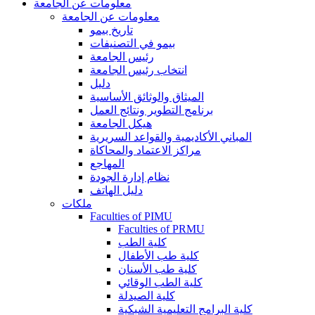
معلومات عن الجامعة
معلومات عن الجامعة
تاريخ بيمو
بيمو في التصنيفات
رئيس الجامعة
انتخاب رئيس الجامعة
دليل
الميثاق والوثائق الأساسية
برنامج التطوير ونتائج العمل
هيكل الجامعة
المباني الأكاديمية والقواعد السريرية
مراكز الاعتماد والمحاكاة
المهاجع
نظام إدارة الجودة
دليل الهاتف
ملكات
Faculties of PIMU
Faculties of PRMU
كلية الطب
كلية طب الأطفال
كلية طب الأسنان
كلية الطب الوقائي
كلية الصيدلة
كلية البرامج التعليمية الشبكية