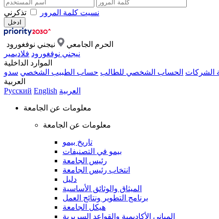
نسيت كلمة المرور
تذكرني
الحرم الجامعي
نيجني نوفغورود
نيجني نوفغورود
فلاديمير
الموارد الداخلية
ة الشركات
الحساب الشخصي للطالب
حساب الطبيب الشخصي
سدو
العربية
العربية
English
Русский
معلومات عن الجامعة
معلومات عن الجامعة
تاريخ بيمو
بيمو في التصنيفات
رئيس الجامعة
انتخاب رئيس الجامعة
دليل
الميثاق والوثائق الأساسية
برنامج التطوير ونتائج العمل
هيكل الجامعة
المباني الأكاديمية والقواعد السريرية