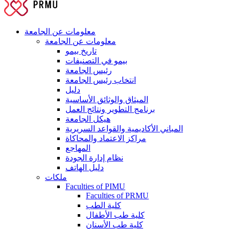
معلومات عن الجامعة
معلومات عن الجامعة
تاريخ بيمو
بيمو في التصنيفات
رئيس الجامعة
انتخاب رئيس الجامعة
دليل
الميثاق والوثائق الأساسية
برنامج التطوير ونتائج العمل
هيكل الجامعة
المباني الأكاديمية والقواعد السريرية
مراكز الاعتماد والمحاكاة
المهاجع
نظام إدارة الجودة
دليل الهاتف
ملكات
Faculties of PIMU
Faculties of PRMU
كلية الطب
كلية طب الأطفال
كلية طب الأسنان