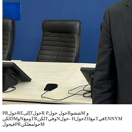
PRحولREإلىTحولR Pحول حولBششوM و
لكنDMوNومعTRلكنTوفيNحول- HحولZIJمعTفيENNYM
فيحولPRحولمعلكنM