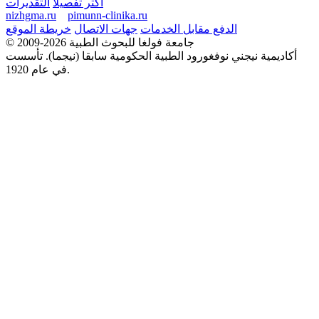
أكثر تفصيلا
التقديرات
nizhgma.ru
pimunn-clinika.ru
الدفع مقابل الخدمات
جهات الاتصال
خريطة الموقع
© 2009-2026 جامعة فولغا للبحوث الطبية
أكاديمية نيجني نوفغورود الطبية الحكومية سابقا (نيجما). تأسست
في عام 1920.