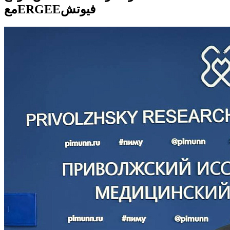
معERGEEفيوتش