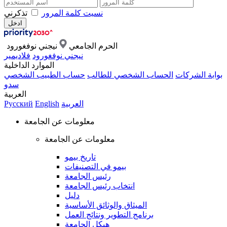
نسيت كلمة المرور
تذكرني
الحرم الجامعي
نيجني نوفغورود
نيجني نوفغورود
فلاديمير
الموارد الداخلية
بوابة الشركات
الحساب الشخصي للطالب
حساب الطبيب الشخصي
سدو
العربية
العربية
English
Русский
معلومات عن الجامعة
معلومات عن الجامعة
تاريخ بيمو
بيمو في التصنيفات
رئيس الجامعة
انتخاب رئيس الجامعة
دليل
الميثاق والوثائق الأساسية
برنامج التطوير ونتائج العمل
هيكل الجامعة