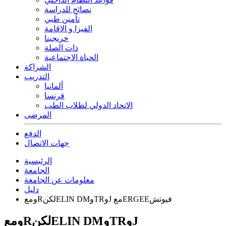
نصائح للدراسة
تأمين طبي
الفيزا و الاقامة
خريجينا
ذات الصلة
الحياة الاجتماعية
الشراكة
التدريب
ألمانيا
فرنسا
الاتحاد الدولي لطلاب الطب
المرضى
الدفع
جهات الاتصال
الرئيسية
الجامعة
معلومات عن الجامعة
دليل
ومعRلكنELIN DMوTRوJ معERGEEفيوتش
ومعRلكنELIN DMوTRوJ