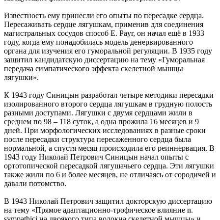
Известность ему принесли его опыты по пересадке сердца.
Пересаживать сердце лягушкам, применив для соединения
магистральных сосудов способ Е. Payr, он начал ещё в 1933
году, когда ему понадобилась модель денервированного
органа для изучения его гуморальной регуляции. В 1935 году
защитил кандидатскую диссертацию на тему «Гуморальная
передача симпатического эффекта скелетной мышцы
лягушки».
К 1943 году Синицын разработал четыре методики пересадки
изолированного второго сердца лягушкам в грудную полость
разными доступами. Лягушки с двумя сердцами жили в
среднем по 98 – 118 суток, а одна прожила 16 месяцев и 9
дней. При морфологических исследованиях в разные сроки
после пересадки структура пересаженного сердца была
нормальной, а спустя месяц происходила его реиннервация. В
1943 году Николай Петрович Синицын начал опыты с
ортотопической пересадкой лягушачьего сердца. Эти лягушки
также жили по 6 и более месяцев, не отличаясь от сородичей и
давали потомство.
В 1943 Николай Петрович защитил докторскую диссертацию
на тему «Прямое адаптационно-трофическое влияние n.
sympathici на двоякого типа волокна скелетной мышцы» и