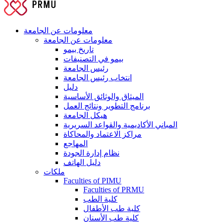
معلومات عن الجامعة
معلومات عن الجامعة
تاريخ بيمو
بيمو في التصنيفات
رئيس الجامعة
انتخاب رئيس الجامعة
دليل
الميثاق والوثائق الأساسية
برنامج التطوير ونتائج العمل
هيكل الجامعة
المباني الأكاديمية والقواعد السريرية
مراكز الاعتماد والمحاكاة
المهاجع
نظام إدارة الجودة
دليل الهاتف
ملكات
Faculties of PIMU
Faculties of PRMU
كلية الطب
كلية طب الأطفال
كلية طب الأسنان