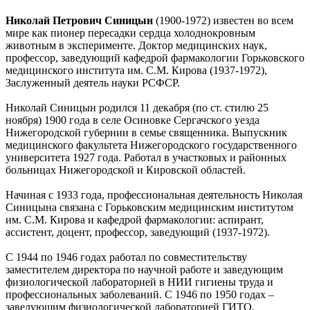
Николай Петрович Синицын
(1900-1972) известен во всем
мире как пионер пересадки сердца холоднокровным
животным в эксперименте. Доктор медицинских наук,
профессор, заведующий кафедрой фармакологии Горьковского
медицинского института им. С.М. Кирова (1937-1972),
Заслуженный деятель науки РСФСР.
Николай Синицын родился 11 декабря (по ст. стилю 25
ноября) 1900 года в селе Осиновке Сергачского уезда
Нижегородской губернии в семье священника. Выпускник
медицинского факультета Нижегородского государственного
университета 1927 года. Работал в участковых и районных
больницах Нижегородской и Кировской областей.
Начиная с 1933 года, профессиональная деятельность Николая
Синицына связана с Горьковским медицинским институтом
им. С.М. Кирова и кафедрой фармакологии: аспирант,
ассистент, доцент, профессор, заведующий (1937-1972).
С 1944 по 1946 годах работал по совместительству
заместителем директора по научной работе и заведующим
физиологической лабораторией в НИИ гигиены труда и
профессиональных заболеваний. С 1946 по 1950 годах –
заведующим физиологической лабораторией ГИТО.