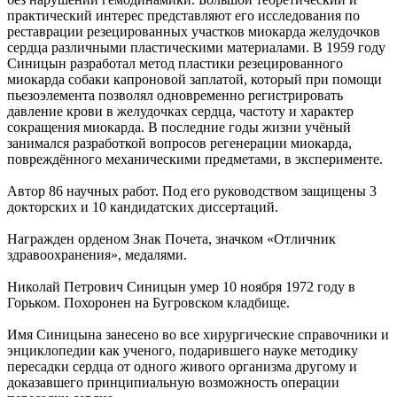
практический интерес представляют его исследования по
реставрации резецированных участков миокарда желудочков
сердца различными пластическими материалами. В 1959 году
Синицын разработал метод пластики резецированного
миокарда собаки капроновой заплатой, который при помощи
пьезоэлемента позволял одновременно регистрировать
давление крови в желудочках сердца, частоту и характер
сокращения миокарда. В последние годы жизни учёный
занимался разработкой вопросов регенерации миокарда,
повреждённого механическими предметами, в эксперименте.
Автор 86 научных работ. Под его руководством защищены 3
докторских и 10 кандидатских диссертаций.
Награжден орденом Знак Почета, значком «Отличник
здравоохранения», медалями.
Николай Петрович Синицын умер 10 ноября 1972 году в
Горьком. Похоронен на Бугровском кладбище.
Имя Синицына занесено во все хирургические справочники и
энциклопедии как ученого, подарившего науке методику
пересадки сердца от одного живого организма другому и
доказавшего принципиальную возможность операции