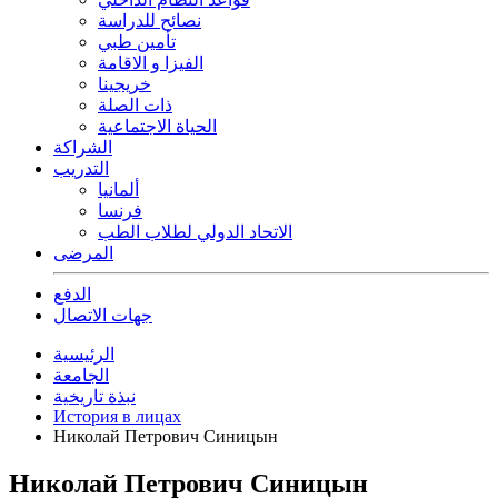
نصائح للدراسة
تأمين طبي
الفيزا و الاقامة
خريجينا
ذات الصلة
الحياة الاجتماعية
الشراكة
التدريب
ألمانيا
فرنسا
الاتحاد الدولي لطلاب الطب
المرضى
الدفع
جهات الاتصال
الرئيسية
الجامعة
نبذة تاريخية
История в лицах
Николай Петрович Синицын
Николай Петрович Синицын