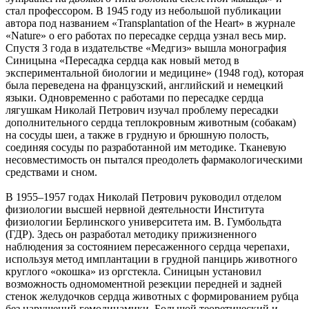
стал профессором. В 1945 году из небольшой публикации
автора под названием «Transplantation of the Heart» в журнале
«Nature» о его работах по пересадке сердца узнал весь мир.
Спустя 3 года в издательстве «Медгиз» вышла монография
Синицына «Пересадка сердца как новый метод в
экспериментальной биологии и медицине» (1948 год), которая
была переведена на французский, английский и немецкий
языки. Одновременно с работами по пересадке сердца
лягушкам Николай Петрович изучал проблему пересадки
дополнительного сердца теплокровным животным (собакам)
на сосуды шеи, а также в грудную и брюшную полость,
соединяя сосуды по разработанной им методике. Тканевую
несовместимость он пытался преодолеть фармакологическими
средствами и сном.
В 1955–1957 годах Николай Петрович руководил отделом
физиологии высшей нервной деятельности Института
физиологии Берлинского университета им. В. Гумбольдта
(ГДР). Здесь он разработал методику прижизненного
наблюдения за состоянием пересаженного сердца черепахи,
используя метод имплантации в грудной панцирь животного
круглого «окошка» из оргстекла. Синицын установил
возможность одномоментной резекции передней и задней
стенок желудочков сердца животных с формированием рубца
без нарушений гемодинамики. Большой теоретический и