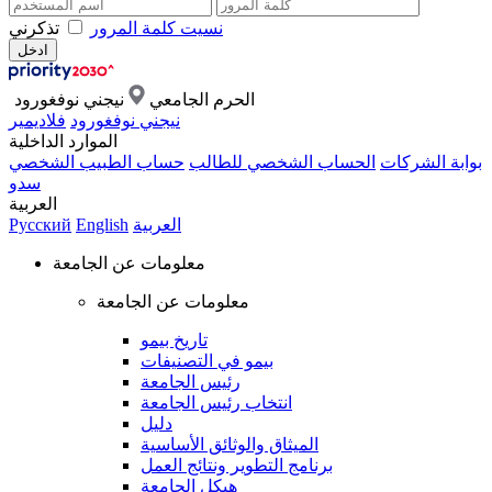
نسيت كلمة المرور
تذكرني
الحرم الجامعي
نيجني نوفغورود
نيجني نوفغورود
فلاديمير
الموارد الداخلية
بوابة الشركات
الحساب الشخصي للطالب
حساب الطبيب الشخصي
سدو
العربية
العربية
English
Русский
معلومات عن الجامعة
معلومات عن الجامعة
تاريخ بيمو
بيمو في التصنيفات
رئيس الجامعة
انتخاب رئيس الجامعة
دليل
الميثاق والوثائق الأساسية
برنامج التطوير ونتائج العمل
هيكل الجامعة