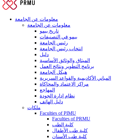
معلومات عن الجامعة
معلومات عن الجامعة
تاريخ بيمو
بيمو في التصنيفات
رئيس الجامعة
انتخاب رئيس الجامعة
دليل
الميثاق والوثائق الأساسية
برنامج التطوير ونتائج العمل
هيكل الجامعة
المباني الأكاديمية والقواعد السريرية
مراكز الاعتماد والمحاكاة
المهاجع
نظام إدارة الجودة
دليل الهاتف
ملكات
Faculties of PIMU
Faculties of PRMU
كلية الطب
كلية طب الأطفال
كلية طب الأسنان