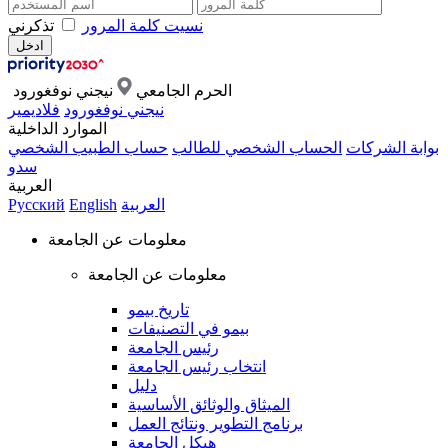
نسيت كلمة المرور
تذكرني
الحرم الجامعي
نيجني نوفغورود
نيجني نوفغورود
فلاديمير
الموارد الداخلية
بوابة الشركات
الحساب الشخصي للطالب
حساب الطبيب الشخصي
سدو
العربية
العربية
English
Русский
معلومات عن الجامعة
معلومات عن الجامعة
تاريخ بيمو
بيمو في التصنيفات
رئيس الجامعة
انتخاب رئيس الجامعة
دليل
الميثاق والوثائق الأساسية
برنامج التطوير ونتائج العمل
هيكل الجامعة