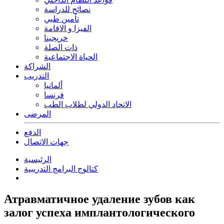
نصائح للدراسة
تأمين طبي
الفيزا و الاقامة
خريجينا
ذات الصلة
الحياة الاجتماعية
الشراكة
التدريب
ألمانيا
فرنسا
الاتحاد الدولي لطلاب الطب
المرضى
الدفع
جهات الاتصال
الرئيسية
كتالوج البرامج التدريبية
Атравматичное удаление зубов как
залог успеха имплантологического