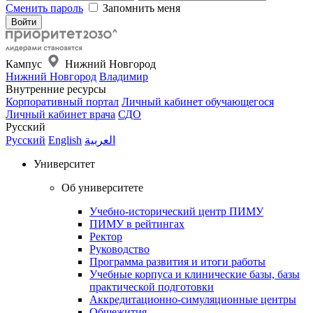
Сменить пароль
Запомнить меня
Кампус
Нижний Новгород
Нижний Новгород
Владимир
Внутренние ресурсы
Корпоративный портал
Личный кабинет обучающегося
Личный кабинет врача
СДО
Русский
Русский
English
العربية
Университет
Об университете
Учебно-исторический центр ПИМУ
ПИМУ в рейтингах
Ректор
Руководство
Программа развития и итоги работы
Учебные корпуса и клинические базы, базы
практической подготовки
Аккредитационно-симуляционные центры
Общежития