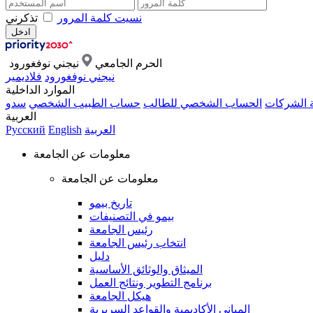
نسيت كلمة المرور
تذكرني
الحرم الجامعي
نيجني نوفغورود
نيجني نوفغورود
فلاديمير
الموارد الداخلية
ة الشركات
الحساب الشخصي للطالب
حساب الطبيب الشخصي
سدو
العربية
العربية
English
Русский
معلومات عن الجامعة
معلومات عن الجامعة
تاريخ بيمو
بيمو في التصنيفات
رئيس الجامعة
انتخاب رئيس الجامعة
دليل
الميثاق والوثائق الأساسية
برنامج التطوير ونتائج العمل
هيكل الجامعة
المباني الأكاديمية والقواعد السريرية