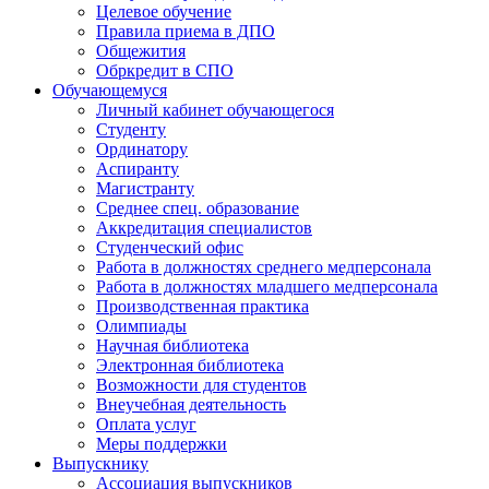
Целевое обучение
Правила приема в ДПО
Общежития
Обркредит в СПО
Обучающемуся
Личный кабинет обучающегося
Студенту
Ординатору
Аспиранту
Магистранту
Среднее спец. образование
Аккредитация специалистов
Студенческий офис
Работа в должностях среднего медперсонала
Работа в должностях младшего медперсонала
Производственная практика
Олимпиады
Научная библиотека
Электронная библиотека
Возможности для студентов
Внеучебная деятельность
Оплата услуг
Меры поддержки
Выпускнику
Ассоциация выпускников