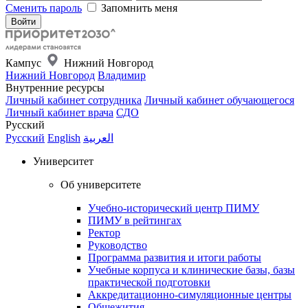
Сменить пароль
Запомнить меня
Кампус
Нижний Новгород
Нижний Новгород
Владимир
Внутренние ресурсы
Личный кабинет сотрудника
Личный кабинет обучающегося
Личный кабинет врача
СДО
Русский
Русский
English
العربية
Университет
Об университете
Учебно-исторический центр ПИМУ
ПИМУ в рейтингах
Ректор
Руководство
Программа развития и итоги работы
Учебные корпуса и клинические базы, базы
практической подготовки
Аккредитационно-симуляционные центры
Общежития