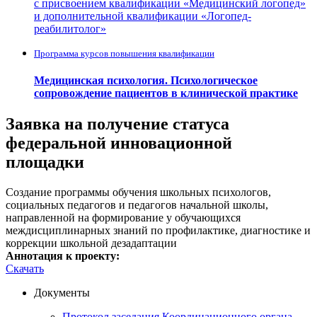
с присвоением квалификации «Медицинский логопед»
и дополнительной квалификации «Логопед-
реабилитолог»
Программа курсов повышения квалификации
Медицинская психология. Психологическое
сопровождение пациентов в клинической практике
Заявка на получение статуса
федеральной инновационной
площадки
Создание программы обучения школьных психологов,
социальных педагогов и педагогов начальной школы,
направленной на формирование у обучающихся
междисциплинарных знаний по профилактике, диагностике и
коррекции школьной дезадаптации
Аннотация к проекту:
Скачать
Документы
Протокол заседания Координационного органа