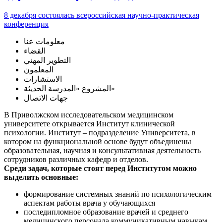
8 декабря состоялась всероссийская научно-практическая
конференция
معلومات عنا
القضاء
التطوير المهني
المعلمون
الاستشارات
المشروع «المدرسة الحديثة»
جهات الاتصال
В Приволжском исследовательском медицинском
университете открывается Институт клинической
психологии. Институт – подразделение Университета, в
котором на функциональной основе будут объединены
образовательная, научная и консультативная деятельность
сотрудников различных кафедр и отделов.
Среди задач, которые стоят перед Институтом можно
выделить основные:
формирование системных знаний по психологическим
аспектам работы врача у обучающихся
последипломное образование врачей и среднего
медицинского персонала коммуникативным навыкам,