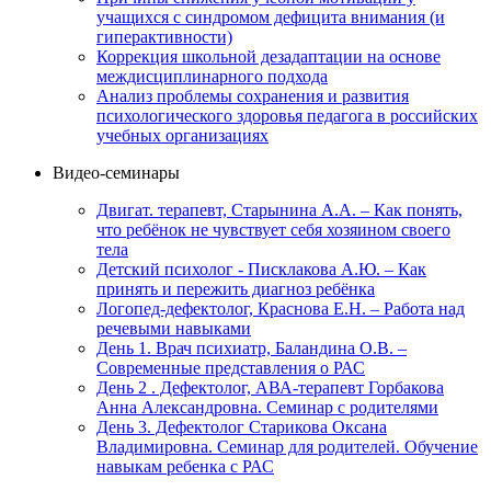
учащихся с синдромом дефицита внимания (и
гиперактивности)
Коррекция школьной дезадаптации на основе
междисциплинарного подхода
Анализ проблемы сохранения и развития
психологического здоровья педагога в российских
учебных организациях
Видео-семинары
Двигат. терапевт, Старынина А.А. – Как понять,
что ребёнок не чувствует себя хозяином своего
тела
Детский психолог - Писклакова А.Ю. – Как
принять и пережить диагноз ребёнка
Логопед-дефектолог, Краснова Е.Н. – Работа над
речевыми навыками
День 1. Врач психиатр, Баландина О.В. –
Современные представления о РАС
День 2 . Дефектолог, АВА-терапевт Горбакова
Анна Александровна. Семинар с родителями
День 3. Дефектолог Старикова Оксана
Владимировна. Семинар для родителей. Обучение
навыкам ребенка с РАС