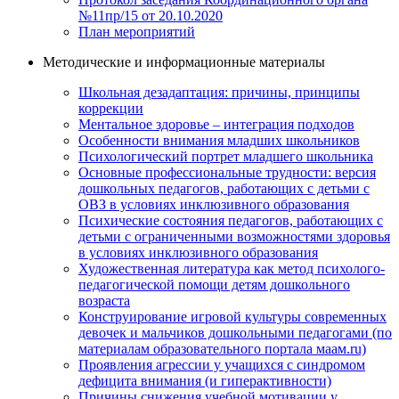
№11пр/15 от 20.10.2020
План мероприятий
Методические и информационные материалы
Школьная дезадаптация: причины, принципы
коррекции
Ментальное здоровье – интеграция подходов
Особенности внимания младших школьников
Психологический портрет младшего школьника
Основные профессиональные трудности: версия
дошкольных педагогов, работающих с детьми с
ОВЗ в условиях инклюзивного образования
Психические состояния педагогов, работающих с
детьми с ограниченными возможностями здоровья
в условиях инклюзивного образования
Художественная литература как метод психолого-
педагогической помощи детям дошкольного
возраста
Конструирование игровой культуры современных
девочек и мальчиков дошкольными педагогами (по
материалам образовательного портала маам.ru)
Проявления агрессии у учащихся с синдромом
дефицита внимания (и гиперактивности)
Причины снижения учебной мотивации у