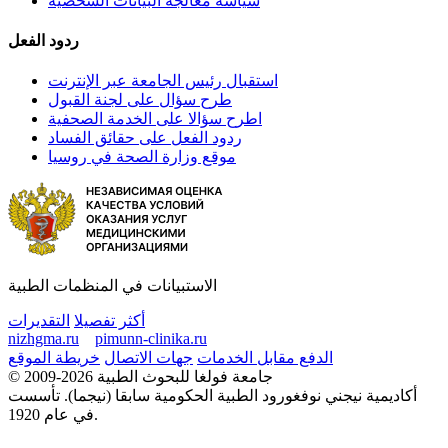
سياسة معالجة البيانات الشخصية
ردود الفعل
استقبال رئيس الجامعة عبر الإنترنت
طرح سؤال على لجنة القبول
اطرح سؤالا على الخدمة الصحفية
ردود الفعل على حقائق الفساد
موقع وزارة الصحة في روسيا
الاستبيانات في المنظمات الطبية
أكثر تفصيلا
التقديرات
nizhgma.ru
pimunn-clinika.ru
الدفع مقابل الخدمات
جهات الاتصال
خريطة الموقع
© 2009-2026 جامعة فولغا للبحوث الطبية
أكاديمية نيجني نوفغورود الطبية الحكومية سابقا (نيجما). تأسست
في عام 1920.