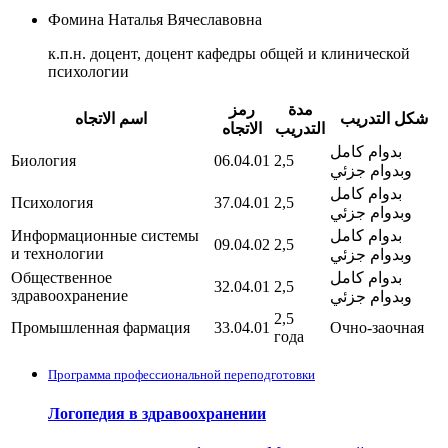
Фомина Наталья Вячеславовна
к.п.н. доцент, доцент кафедры общей и клинической
психологии
مدة
رمز
شكل التدريب
اسم الاتجاه
التدريب
الاتجاه
بدوام كامل
Биология
06.04.01
2,5
وبدوام جزئي
بدوام كامل
Психология
37.04.01
2,5
وبدوام جزئي
بدوام كامل
Информационные системы
09.04.02
2,5
и технологии
وبدوام جزئي
بدوام كامل
Общественное
32.04.01
2,5
здравоохранение
وبدوام جزئي
2,5
Промышленная фармация
33.04.01
Очно-заочная
года
Программа профессиональной переподготовки
Логопедия в здравоохранении