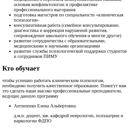
основам конфликтологии и профилактике
профессионального выгорания
подготовка магистров по специальности «клиническая
психология»
консультативная работа (семейное консультирование,
диагностика и коррекция нарушений развития,
сопровождение школьного обучения и многое другое)
развитие сотрудничества с образовательными,
медицинскими и научными организациями
развитие службы психологической поддержки студентов
и сотрудников ПИМУ
Кто обучает
чтобы успешно работать клиническим психологом,
необходимо получить качественное образование. Помогут вам
это сделать наши высоко профессиональные преподаватели,
ведущие данную программу
Антипенко Елена Альбертовна
д.м.н. доцент, зав. кафедрой неврологии, психиатрии и
наркологии ФДПО