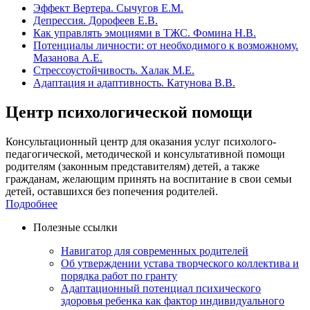
Эффект Вертера. Сычугов Е.М.
Депрессия. Дорофеев Е.В.
Как управлять эмоциями в ТЖС. Фомина Н.В.
Потенциалы личности: от необходимого к возможному.
Мазанова А.Е.
Стрессоустойчивость. Халак М.Е.
Адаптация и адаптивность. Катунова В.В.
Центр психологической помощи
Консультационный центр для оказания услуг психолого-
педагогической, методической и консультативной помощи
родителям (законным представителям) детей, а также
гражданам, желающим принять на воспитание в свои семьи
детей, оставшихся без попечения родителей.
Подробнее
Полезные ссылки
Навигатор для современных родителей
Об утверждении устава творческого коллектива и
порядка работ по гранту
Адаптационный потенциал психического
здоровья ребенка как фактор индивидуального