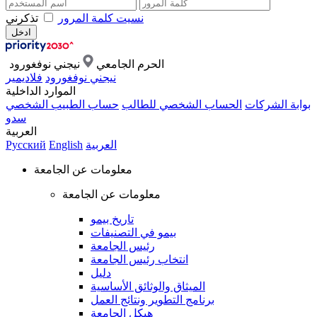
نسيت كلمة المرور
تذكرني
الحرم الجامعي
نيجني نوفغورود
نيجني نوفغورود
فلاديمير
الموارد الداخلية
بوابة الشركات
الحساب الشخصي للطالب
حساب الطبيب الشخصي
سدو
العربية
العربية
English
Русский
معلومات عن الجامعة
معلومات عن الجامعة
تاريخ بيمو
بيمو في التصنيفات
رئيس الجامعة
انتخاب رئيس الجامعة
دليل
الميثاق والوثائق الأساسية
برنامج التطوير ونتائج العمل
هيكل الجامعة