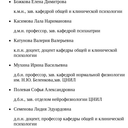
Божкова Елена Димитрова
к.м.н., зав. кафедрой общей и клинической психологии
Касимова Лала Наримановна
д.м.н. профессор, зав. кафедрой психиатрии
Катунова Валерия Валерьевна
к.п.н. доцент, доцент кафедры общей и клинической
психологии
Мухина Ирина Васильевна
д.б.н. профессор, зав. кафедрой нормальной физиологии
им. Н.Ю. Беленкова,зав. ЦНИЛ
Полевая Софья Александровна
д.б.н., зав. отделом нейрофизиологии ЦНИЛ
Семенова Лидия Эдуардовна
д.п.н. доцент, профессор кафедры общей и клинической
психологии