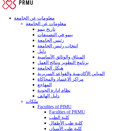
معلومات عن الجامعة
معلومات عن الجامعة
تاريخ بيمو
بيمو في التصنيفات
رئيس الجامعة
انتخاب رئيس الجامعة
دليل
الميثاق والوثائق الأساسية
برنامج التطوير ونتائج العمل
هيكل الجامعة
المباني الأكاديمية والقواعد السريرية
مراكز الاعتماد والمحاكاة
المهاجع
نظام إدارة الجودة
دليل الهاتف
ملكات
Faculties of PIMU
Faculties of PRMU
كلية الطب
كلية طب الأطفال
كلية طب الأسنان