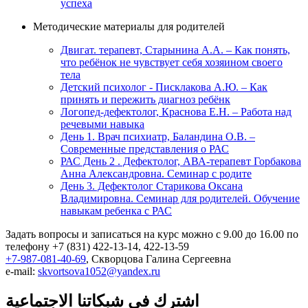
успеха
Методические материалы для родителей
Двигат. терапевт, Старынина А.А. – Как понять,
что ребёнок не чувствует себя хозяином своего
тела
Детский психолог - Писклакова А.Ю. – Как
принять и пережить диагноз ребёнк
Логопед-дефектолог, Краснова Е.Н. – Работа над
речевыми навыка
День 1. Врач психиатр, Баландина О.В. –
Современные представления о РАС
РАС День 2 . Дефектолог, АВА-терапевт Горбакова
Анна Александровна. Семинар с родите
День 3. Дефектолог Старикова Оксана
Владимировна. Семинар для родителей. Обучение
навыкам ребенка с РАС
Задать вопросы и записаться на курс можно c 9.00 до 16.00 по
телефону +7 (831) 422-13-14, 422-13-59
+7-987-081-40-69
, Скворцова Галина Сергеевна
e-mail:
skvortsova1052@yandex.ru
اشترك في شبكاتنا الاجتماعية