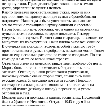
не пропустили. Приходилось брать закопанные в землю
дзоты, укрепленные пункты немцев.
Как-то привезли противотанковые ружья, одно из них
вручили мне, напарнику дали две сумки с бронебойными
патронами. Наша задача была уничтожить закопанные в
землю танки с торчащими наружу башнями с крестами.
Перед боем политрук объяснил, что в одном из населенных
пунктов засели эсесовцы, которые поклялись Гитлеру
умереть, но не сдаться. В ответ наши гвардейцы поклялись не
выпустить их из окружения. Наша клятва оказалась сильнее.
В сумерках мы поползли, волоча за собой тяжелую трубу
противотанкового ружья, подобрались насколько могли. Рядом
ползли еще несколько расчетов во главе со взводным. По его
команде я вместе со всеми начал стрелять.
Ответным огнем из немецких танков мне перебило обе ноги.
Мороз, боль постепенно сменились безразличием, стал
засыпать. Очевидно, наши ребята танки уничтожили,
поскольку огонь с обеих сторон стих, слышались лишь
русские голоса. Я невольно повернул голову. Подошли
санитары и на плащ-палатке волоком вытащили меня на
сборный пункт (разбитую школу), перевязали, а утром
отправили в тыл.
Месяцев шесть я пролежал в разных госпиталях. Последний
был на Урале в г. Невьянске. Оттуда в 1943 году я был
демобилизован «вчистую».