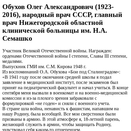
Обухов Олег Александрович (1923-
2016), народный врач СССР, главный
врач Нижегородской областной
клинической больницы им. Н.А.
Семашко
Участник Великой Отечественной войны. Награжден:
орденами Отечественной войны I степени, Славы III степени,
медалями.
Выпускник ГМИ им. С.М. Кирова 1948 г.
Из воспоминаний О.А. Обухова «Бои под Сталинградом»:
«В 1941 году после окончания средней школы я подал
заявление в медицинский институт, после экзаменов был
принят на педиатрический факультет и начал учиться. В конце
сентября меня вызвали в военкомат и на военно-медицинской
комиссии и из-за плохого зрения забраковали с
формулировкой «не годен» и сняли с военного учета.
В стране шла война, ненависть к фашистам, напавшим на
нашу Родину, была всеобщей. Все мои сверстники были
призваны в армию. В этой атмосфере я, 18-летний парень,
желающий служить в армии, чтобы защищать Родину,
чувствовал себя каким-то отщепенцем.