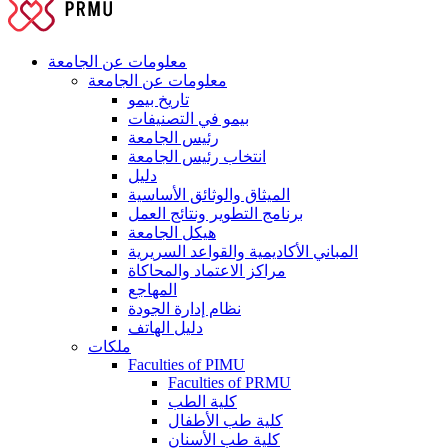
معلومات عن الجامعة
معلومات عن الجامعة
تاريخ بيمو
بيمو في التصنيفات
رئيس الجامعة
انتخاب رئيس الجامعة
دليل
الميثاق والوثائق الأساسية
برنامج التطوير ونتائج العمل
هيكل الجامعة
المباني الأكاديمية والقواعد السريرية
مراكز الاعتماد والمحاكاة
المهاجع
نظام إدارة الجودة
دليل الهاتف
ملكات
Faculties of PIMU
Faculties of PRMU
كلية الطب
كلية طب الأطفال
كلية طب الأسنان