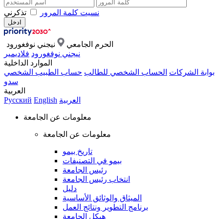
نسيت كلمة المرور
تذكرني
الحرم الجامعي
نيجني نوفغورود
نيجني نوفغورود
فلاديمير
الموارد الداخلية
بوابة الشركات
الحساب الشخصي للطالب
حساب الطبيب الشخصي
سدو
العربية
العربية
English
Русский
معلومات عن الجامعة
معلومات عن الجامعة
تاريخ بيمو
بيمو في التصنيفات
رئيس الجامعة
انتخاب رئيس الجامعة
دليل
الميثاق والوثائق الأساسية
برنامج التطوير ونتائج العمل
هيكل الجامعة