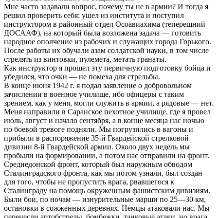
Мне часто задавали вопрос, почему ты не в армии? И тогда я
решил проверить себя: ушел из института и поступил
инструктором в районный отдел Осоавиахима (теперешний
ДОСААФ), на который была возложена задача — готовить
народное ополчение из рабочих и служащих города Горького.
После работы их обучали азам солдатской науки, в том числе
стрелять из винтовки, пулемета, метать гранаты.
Как инструктор я прошел эту первичную подготовку бойца и
убедился, что очки — не помеха для стрельбы.
В конце июня 1942 г. я подал заявление о добровольном
зачислении в военное училище, ибо офицеры с таким
зрением, как у меня, могли служить в армии, а рядовые — нет.
Меня направили в Саранское пехотное училище, где я провел
июль, август и начало сентября, а в конце месяца нас ночью
по боевой тревоге подняли. Мы погрузились в вагоны и
прибыли в распоряжение 35-й Гвардейской стрелковой
дивизии 8-й Гвардейской армии. Около двух недель мы
пробыли на формировании, а потом нас отправили на фронт.
Среднедонской фронт, который был наружным обводом
Сталинградского фронта, как мы потом узнали, был создан
для того, чтобы не пропустить врага, рвавшегося к
Сталинграду на помощь окруженным фашистским дивизиям.
Были бои, по ночам — изнурительные марши по 25—30 км,
остановки в сожженных деревнях. Немцы атаковали нас. Мы
перенесли артобстрелы, бомбежки, танковые атаки, но врага