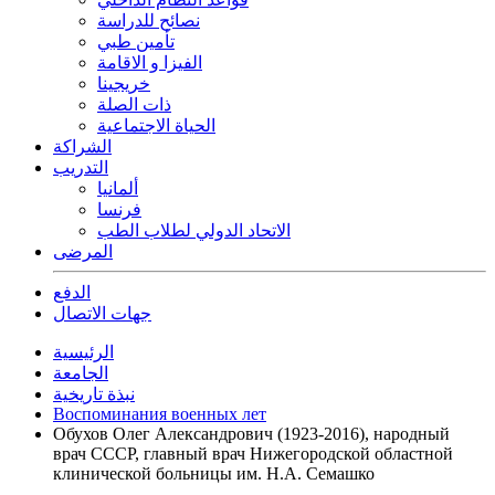
نصائح للدراسة
تأمين طبي
الفيزا و الاقامة
خريجينا
ذات الصلة
الحياة الاجتماعية
الشراكة
التدريب
ألمانيا
فرنسا
الاتحاد الدولي لطلاب الطب
المرضى
الدفع
جهات الاتصال
الرئيسية
الجامعة
نبذة تاريخية
Воспоминания военных лет
Обухов Олег Александрович (1923-2016), народный
врач СССР, главный врач Нижегородской областной
клинической больницы им. Н.А. Семашко