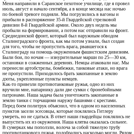
Меня направили в Саранское пехотное училище, где я провел
июль, август и начало сентября, а в конце месяца нас ночью
по боевой тревоге подняли. Мы погрузились в вагоны и
прибыли в распоряжение 35-й Гвардейской стрелковой
дивизии 8-й Гвардейской армии. Около двух недель мы
пробыли на формировании, а потом нас отправили на фронт.
Среднедонской фронт, который был наружным обводом
Сталинградского фронта, как мы потом узнали, был создан
для того, чтобы не пропустить врага, рвавшегося к
Сталинграду на помощь окруженным фашистским дивизиям.
Были бои, по ночам — изнурительные марши по 25—30 км,
остановки в сожженных деревнях. Немцы атаковали нас. Мы
перенесли артобстрелы, бомбежки, танковые атаки, но врага
не пропустили. Приходилось брать закопанные в землю
дзоты, укрепленные пункты немцев.
Как-то привезли противотанковые ружья, одно из них
вручили мне, напарнику дали две сумки с бронебойными
патронами. Наша задача была уничтожить закопанные в
землю танки с торчащими наружу башнями с крестами.
Перед боем политрук объяснил, что в одном из населенных
пунктов засели эсесовцы, которые поклялись Гитлеру
умереть, но не сдаться. В ответ наши гвардейцы поклялись не
выпустить их из окружения. Наша клятва оказалась сильнее.
В сумерках мы поползли, волоча за собой тяжелую трубу
противотанкового ружья, подобрались насколько могли. Рядом