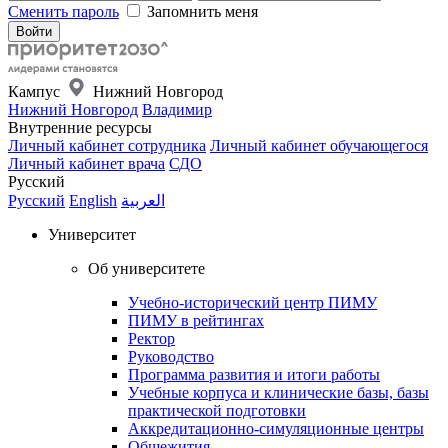
Сменить пароль
Запомнить меня
Кампус
Нижний Новгород
Нижний Новгород
Владимир
Внутренние ресурсы
Личный кабинет сотрудника
Личный кабинет обучающегося
Личный кабинет врача
СДО
Русский
Русский
English
العربية
Университет
Об университете
Учебно-исторический центр ПИМУ
ПИМУ в рейтингах
Ректор
Руководство
Программа развития и итоги работы
Учебные корпуса и клинические базы, базы
практической подготовки
Аккредитационно-симуляционные центры
Общежития