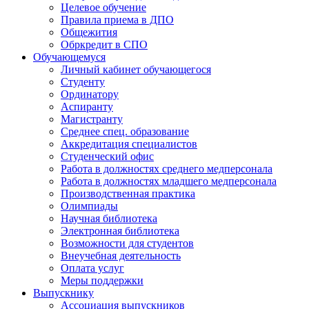
Целевое обучение
Правила приема в ДПО
Общежития
Обркредит в СПО
Обучающемуся
Личный кабинет обучающегося
Студенту
Ординатору
Аспиранту
Магистранту
Среднее спец. образование
Аккредитация специалистов
Студенческий офис
Работа в должностях среднего медперсонала
Работа в должностях младшего медперсонала
Производственная практика
Олимпиады
Научная библиотека
Электронная библиотека
Возможности для студентов
Внеучебная деятельность
Оплата услуг
Меры поддержки
Выпускнику
Ассоциация выпускников