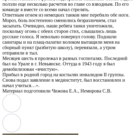
ползли еще несколько расчетов во главе со взводным. По его
команде я вместе со всеми начал стрелять.
Ответным огнем из немецких танков мне перебило обе ноги.
Мороз, боль постепенно сменились безразличием, стал
засыпать. Очевидно, наши ребята танки уничтожили,
поскольку огонь с обеих сторон стих, слышались лишь
русские голоса. Я невольно повернул голову. Подошли
санитары и на плащ-палатке волоком вытащили меня на
сборный пункт (разбитую школу), перевязали, а утром
отправили в тыл.
Месяцев шесть я пролежал в разных госпиталях. Последний
был на Урале в г. Невьянске. Оттуда в 1943 году я был
демобилизован «вчистую».
Прибыл в родной город на костылях инвалидом II группы.
Снова подал заявление в мединститут, был восстановлен и
начал учиться…».
Материал подготовили Чижова Е.А., Немирова С.В.