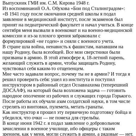
Выпускник ГМИ им. С.М. Кирова 1948 г.
Из воспоминаний О.А. Обухова «Бои под Сталинградом»:
«В 1941 году после окончания средней школы я подал
заявление в медицинский институт, после экзаменов был
принят на педиатрический факультет и начал учиться. В конце
сентября меня вызвали в военкомат и на военно-медицинской
комиссии и из-за плохого зрения забраковали с
формулировкой «не годен» и сняли с военного учета.
В стране шла война, ненависть к фашистам, напавшим на
нашу Родину, была всеобщей. Все мои сверстники были
призваны в армию. В этой атмосфере я, 18-летний парень,
желающий служить в армии, чтобы защищать Родину,
чувствовал себя каким-то отщепенцем.
Мне часто задавали вопрос, почему ты не в армии? И тогда я
решил проверить себя: ушел из института и поступил
инструктором в районный отдел Осоавиахима (теперешний
ДОСААФ), на который была возложена задача — готовить
народное ополчение из рабочих и служащих города Горького.
После работы их обучали азам солдатской науки, в том числе
стрелять из винтовки, пулемета, метать гранаты.
Как инструктор я прошел эту первичную подготовку бойца и
убедился, что очки — не помеха для стрельбы.
В конце июня 1942 г. я подал заявление о добровольном
зачислении в военное училище, ибо офицеры с таким
зрением, как у меня, могли служить в армии, а рядовые — нет.