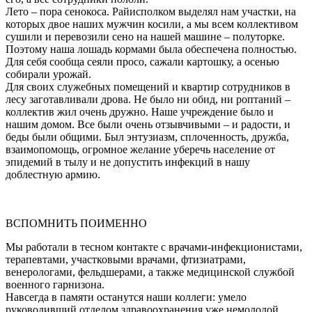
Лето – пора сенокоса. Райисполком выделял нам участки, на
которых двое наших мужчин косили, а мы всем коллективом
сушили и перевозили сено на нашей машине – полуторке.
Поэтому наша лошадь кормами была обеспечена полностью.
Для себя сообща сеяли просо, сажали картошку, а осенью
собирали урожай.
Для своих служебных помещений и квартир сотрудников в
лесу заготавливали дрова. Не было ни обид, ни роптаний –
коллектив жил очень дружно. Наше учреждение было и
нашим домом. Все были очень отзывчивыми – и радости, и
беды были общими. Был энтузиазм, сплоченность, дружба,
взаимопомощь, огромное желание уберечь население от
эпидемий в тылу и не допустить инфекций в нашу
доблестную армию.
ВСПОМНИТЬ ПОИМЕННО
Мы работали в тесном контакте с врачами-инфекционистами,
терапевтами, участковыми врачами, фтизиатрами,
венерологами, фельдшерами, а также медицинской службой
военного гарнизона.
Навсегда в памяти останутся наши коллеги: умело
руководивший отделом здравоохранения уже немолодой