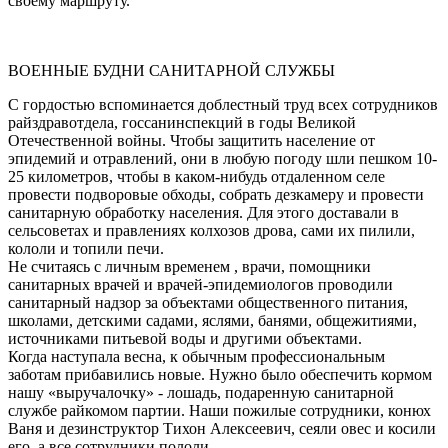
своему маршруту.
ВОЕННЫЕ БУДНИ САНИТАРНОЙ СЛУЖБЫ
С гордостью вспоминается доблестный труд всех сотрудников
райздравотдела, госсанинспекций в годы Великой
Отечественной войны. Чтобы защитить население от
эпидемий и отравлений, они в любую погоду шли пешком 10-
25 километров, чтобы в каком-нибудь отдаленном селе
провести подворовые обходы, собрать дезкамеру и провести
санитарную обработку населения. Для этого доставали в
сельсоветах и правлениях колхозов дрова, сами их пилили,
кололи и топили печи.
Не считаясь с личным временем , врачи, помощники
санитарных врачей и врачей-эпидемиологов проводили
санитарный надзор за объектами общественного питания,
школами, детскими садами, яслями, банями, общежитиями,
источниками питьевой воды и другими объектами.
Когда наступала весна, к обычным профессиональным
заботам прибавились новые. Нужно было обеспечить кормом
нашу «выручалочку» - лошадь, подаренную санитарной
службе райкомом партии. Наши пожилые сотрудники, конюх
Ваня и дезинструктор Тихон Алексеевич, сеяли овес и косили
его, а все сотрудники пололи.