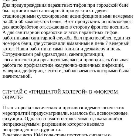
Для предупреждения паразитных тифов при городской бане
был организован санитарный пропускник с двумя
стационарными сухожировыми дезинфекционными камерами
на 40 и 60 комплектов белья. Этот пропускник использовался
для дезобработок отъезжающих в сторону фронтов военных.
А для санитарной обработки очагов паразитных тифов
работниками санитарной службы был приспособлен один из
номеров бани, где установили вмазанный в печь 7-ведерный
котел. Наши работники сами топили и дезкамеру и печь.
Сотрудниками райздравотдела, санэпидстанции,
госсанинспекции организовывалась и проводилась большая
работа по профилактике желудочно-кишечных инфекций,
малярии, дифтерии, чесотки, заболеваемость которыми была
значительной.
СЛУЧАЙ С «ТРИДЦАТОЙ ХОЛЕРОЙ» В «МОКРОМ
ОВРАГЕ»
Планы профилактических и противоэпидемиологических
мероприятий предусматривали, казалось бы, всевозможные
ситуации. Однако в памяти остался момент, оказавшийся
непредсказуемым, разрешение которого вызвало
непредвиденные трудности.
В жаркое лето 1944 года стали поступать сигналы о