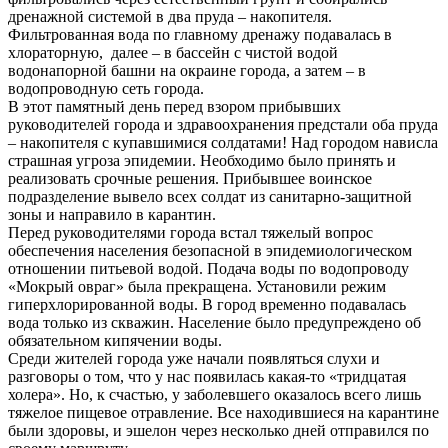
дренажной системой в два пруда – накопителя.
Фильтрованная вода по главному дренажу подавалась в
хлораторную, далее – в бассейн с чистой водой
водонапорной башни на окраине города, а затем – в
водопроводную сеть города.
В этот памятный день перед взором прибывших
руководителей города и здравоохранения предстали оба пруда
– накопителя с купавшимися солдатами! Над городом нависла
страшная угроза эпидемии. Необходимо было принять и
реализовать срочные решения. Прибывшее воинское
подразделение вывело всех солдат из санитарно-защитной
зоны и направило в карантин.
Перед руководителями города встал тяжелый вопрос
обеспечения населения безопасной в эпидемиологическом
отношении питьевой водой. Подача воды по водопроводу
«Мокрый овраг» была прекращена. Установили режим
гиперхлорированной воды. В город временно подавалась
вода только из скважин. Население было предупреждено об
обязательном кипячении воды.
Среди жителей города уже начали появляться слухи и
разговоры о том, что у нас появилась какая-то «тридцатая
холера». Но, к счастью, у заболевшего оказалось всего лишь
тяжелое пищевое отравление. Все находившиеся на карантине
были здоровы, и эшелон через несколько дней отправился по