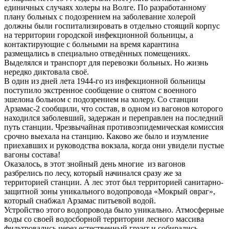
единичных случаях холеры на Волге. По разработанному
плану больных с подозрением на заболевание холерой
должны были госпитализировать в отдельно стоящий корпус
на территории городской инфекционной больницы, а
контактирующие с больными на время карантина
размещались в специально отведённых помещениях.
Выделялся и транспорт для перевозки больных. Но жизнь
нередко диктовала своё.
В один из дней лета 1944-го из инфекционной больницы
поступило экстренное сообщение о снятом с военного
эшелона больном с подозрением на холеру. Со станции
Арзамас-2 сообщили, что состав, в одном из вагонов которого
находился заболевший, задержан и переправлен на последний
путь станции. Чрезвычайная противоэпидемическая комиссия
срочно выехала на станцию. Каково же было и изумление
приехавших и руководства вокзала, когда они увидели пустые
вагоны состава!
Оказалось, в этот знойный день многие из вагонов
разбрелись по лесу, который начинался сразу же за
территорией станции. А лес этот был территорией санитарно-
защитной зоны уникального водопровода «Мокрый овраг»,
который снабжал Арзамас питьевой водой.
Устройство этого водопровода было уникально. Атмосферные
воды со своей водосборной территории лесного массива
фильтровались через естественный грунт и собирались