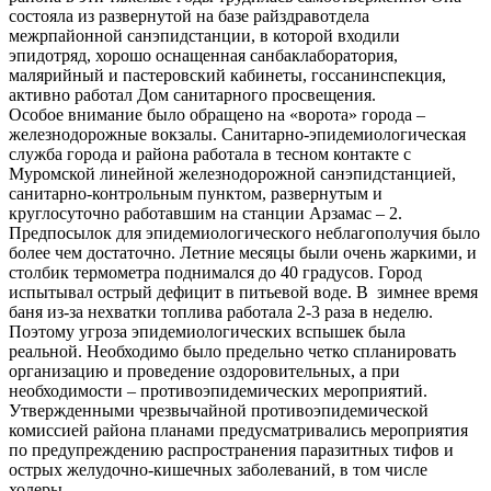
состояла из развернутой на базе райздравотдела
межрпайонной санэпидстанции, в которой входили
эпидотряд, хорошо оснащенная санбаклаборатория,
малярийный и пастеровский кабинеты, госсанинспекция,
активно работал Дом санитарного просвещения.
Особое внимание было обращено на «ворота» города –
железнодорожные вокзалы. Санитарно-эпидемиологическая
служба города и района работала в тесном контакте с
Муромской линейной железнодорожной санэпидстанцией,
санитарно-контрольным пунктом, развернутым и
круглосуточно работавшим на станции Арзамас – 2.
Предпосылок для эпидемиологического неблагополучия было
более чем достаточно. Летние месяцы были очень жаркими, и
столбик термометра поднимался до 40 градусов. Город
испытывал острый дефицит в питьевой воде. В зимнее время
баня из-за нехватки топлива работала 2-3 раза в неделю.
Поэтому угроза эпидемиологических вспышек была
реальной. Необходимо было предельно четко спланировать
организацию и проведение оздоровительных, а при
необходимости – противоэпидемических мероприятий.
Утвержденными чрезвычайной противоэпидемической
комиссией района планами предусматривались мероприятия
по предупреждению распространения паразитных тифов и
острых желудочно-кишечных заболеваний, в том числе
холеры.