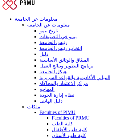
معلومات عن الجامعة
معلومات عن الجامعة
تاريخ بيمو
بيمو في التصنيفات
رئيس الجامعة
انتخاب رئيس الجامعة
دليل
الميثاق والوثائق الأساسية
برنامج التطوير ونتائج العمل
هيكل الجامعة
المباني الأكاديمية والقواعد السريرية
مراكز الاعتماد والمحاكاة
المهاجع
نظام إدارة الجودة
دليل الهاتف
ملكات
Faculties of PIMU
Faculties of PRMU
كلية الطب
كلية طب الأطفال
كلية طب الأسنان