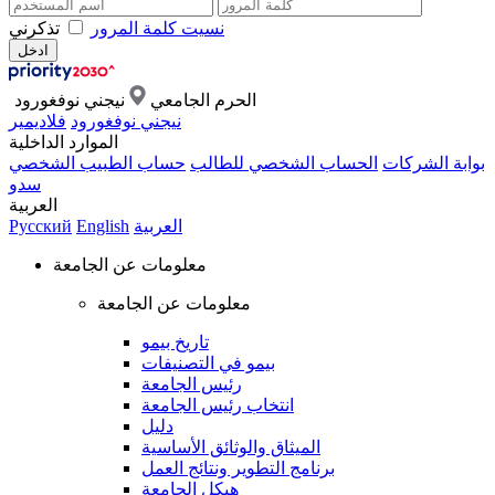
نسيت كلمة المرور
تذكرني
الحرم الجامعي
نيجني نوفغورود
نيجني نوفغورود
فلاديمير
الموارد الداخلية
بوابة الشركات
الحساب الشخصي للطالب
حساب الطبيب الشخصي
سدو
العربية
العربية
English
Русский
معلومات عن الجامعة
معلومات عن الجامعة
تاريخ بيمو
بيمو في التصنيفات
رئيس الجامعة
انتخاب رئيس الجامعة
دليل
الميثاق والوثائق الأساسية
برنامج التطوير ونتائج العمل
هيكل الجامعة