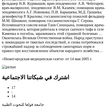
фельдшер Н.В. Курмышов; врач-эпидемиолог А.В. Чеботарев;
врач-маляриолог, эпидемиолог В.М. Казачек; помощник врача-
эпидемиолога А.Г. Новикова; П.И. Барышева; М.Д. Грошева;
дезинфектор Р. Крылова; госсанинспектор пожилой фельдшер
М.М. Шишкин; помощник госсанинспектора Г. Серова.
Вспоминается совсем юная Таня Синицына, помощник врача-
эпидемиолога, которая работала в очагах сыпного тифа в селе
Каменка и погибла, заразившись этой страшной болезнью …
Окончилась Великая Отечественная война. Народ приступил
к ликвидации ее тяжелых последствий, и снова потребовался
строжайший надзор за соблюдением санитарных норм и
правил при восстановлении объектов народного хозяйства…
«Нижегородская медицинская газета» от 14 мая 2005 г.
اشترك في شبكاتنا الاجتماعية
17
:
14
جامعة فولغا للبحوث الطبية