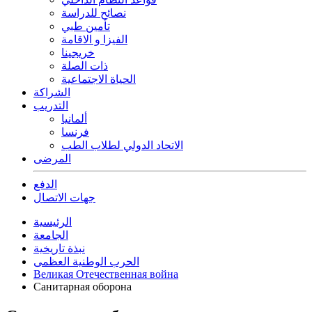
نصائح للدراسة
تأمين طبي
الفيزا و الاقامة
خريجينا
ذات الصلة
الحياة الاجتماعية
الشراكة
التدريب
ألمانيا
فرنسا
الاتحاد الدولي لطلاب الطب
المرضى
الدفع
جهات الاتصال
الرئيسية
الجامعة
نبذة تاريخية
الحرب الوطنية العظمى
Великая Отечественная война
Санитарная оборона