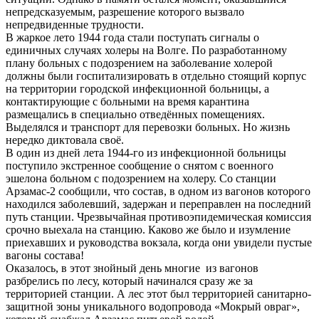
непредсказуемым, разрешение которого вызвало
непредвиденные трудности.
В жаркое лето 1944 года стали поступать сигналы о
единичных случаях холеры на Волге. По разработанному
плану больных с подозрением на заболевание холерой
должны были госпитализировать в отдельно стоящий корпус
на территории городской инфекционной больницы, а
контактирующие с больными на время карантина
размещались в специально отведённых помещениях.
Выделялся и транспорт для перевозки больных. Но жизнь
нередко диктовала своё.
В один из дней лета 1944-го из инфекционной больницы
поступило экстренное сообщение о снятом с военного
эшелона больном с подозрением на холеру. Со станции
Арзамас-2 сообщили, что состав, в одном из вагонов которого
находился заболевший, задержан и переправлен на последний
путь станции. Чрезвычайная противоэпидемическая комиссия
срочно выехала на станцию. Каково же было и изумление
приехавших и руководства вокзала, когда они увидели пустые
вагоны состава!
Оказалось, в этот знойный день многие из вагонов
разбрелись по лесу, который начинался сразу же за
территорией станции. А лес этот был территорией санитарно-
защитной зоны уникального водопровода «Мокрый овраг»,