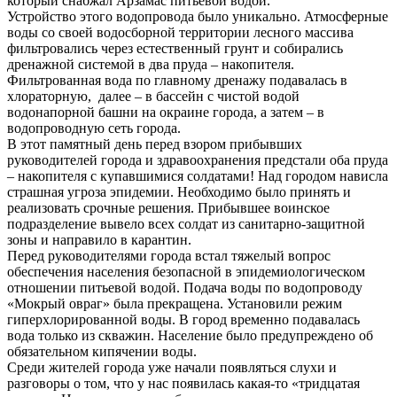
который снабжал Арзамас питьевой водой.
Устройство этого водопровода было уникально. Атмосферные
воды со своей водосборной территории лесного массива
фильтровались через естественный грунт и собирались
дренажной системой в два пруда – накопителя.
Фильтрованная вода по главному дренажу подавалась в
хлораторную, далее – в бассейн с чистой водой
водонапорной башни на окраине города, а затем – в
водопроводную сеть города.
В этот памятный день перед взором прибывших
руководителей города и здравоохранения предстали оба пруда
– накопителя с купавшимися солдатами! Над городом нависла
страшная угроза эпидемии. Необходимо было принять и
реализовать срочные решения. Прибывшее воинское
подразделение вывело всех солдат из санитарно-защитной
зоны и направило в карантин.
Перед руководителями города встал тяжелый вопрос
обеспечения населения безопасной в эпидемиологическом
отношении питьевой водой. Подача воды по водопроводу
«Мокрый овраг» была прекращена. Установили режим
гиперхлорированной воды. В город временно подавалась
вода только из скважин. Население было предупреждено об
обязательном кипячении воды.
Среди жителей города уже начали появляться слухи и
разговоры о том, что у нас появилась какая-то «тридцатая