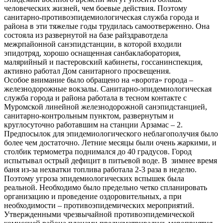
человеческих жизней, чем боевые действия. Поэтому
санитарно-противоэпидемиологическая служба города и
района в эти тяжелые годы трудилась самоотверженно. Она
состояла из развернутой на базе райздравотдела
межрпайонной санэпидстанции, в которой входили
эпидотряд, хорошо оснащенная санбаклаборатория,
малярийный и пастеровский кабинеты, госсанинспекция,
активно работал Дом санитарного просвещения.
Особое внимание было обращено на «ворота» города –
железнодорожные вокзалы. Санитарно-эпидемиологическая
служба города и района работала в тесном контакте с
Муромской линейной железнодорожной санэпидстанцией,
санитарно-контрольным пунктом, развернутым и
круглосуточно работавшим на станции Арзамас – 2.
Предпосылок для эпидемиологического неблагополучия было
более чем достаточно. Летние месяцы были очень жаркими, и
столбик термометра поднимался до 40 градусов. Город
испытывал острый дефицит в питьевой воде. В зимнее время
баня из-за нехватки топлива работала 2-3 раза в неделю.
Поэтому угроза эпидемиологических вспышек была
реальной. Необходимо было предельно четко спланировать
организацию и проведение оздоровительных, а при
необходимости – противоэпидемических мероприятий.
Утвержденными чрезвычайной противоэпидемической