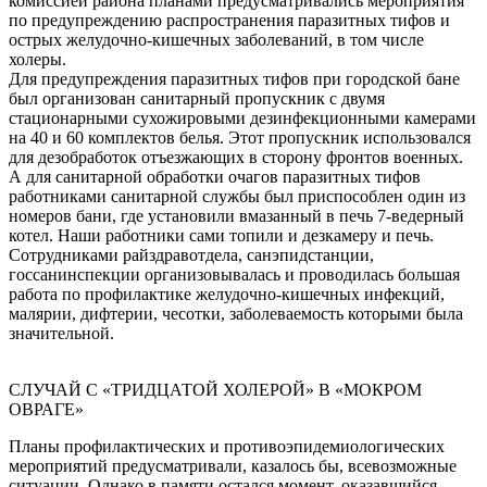
комиссией района планами предусматривались мероприятия
по предупреждению распространения паразитных тифов и
острых желудочно-кишечных заболеваний, в том числе
холеры.
Для предупреждения паразитных тифов при городской бане
был организован санитарный пропускник с двумя
стационарными сухожировыми дезинфекционными камерами
на 40 и 60 комплектов белья. Этот пропускник использовался
для дезобработок отъезжающих в сторону фронтов военных.
А для санитарной обработки очагов паразитных тифов
работниками санитарной службы был приспособлен один из
номеров бани, где установили вмазанный в печь 7-ведерный
котел. Наши работники сами топили и дезкамеру и печь.
Сотрудниками райздравотдела, санэпидстанции,
госсанинспекции организовывалась и проводилась большая
работа по профилактике желудочно-кишечных инфекций,
малярии, дифтерии, чесотки, заболеваемость которыми была
значительной.
СЛУЧАЙ С «ТРИДЦАТОЙ ХОЛЕРОЙ» В «МОКРОМ
ОВРАГЕ»
Планы профилактических и противоэпидемиологических
мероприятий предусматривали, казалось бы, всевозможные
ситуации. Однако в памяти остался момент, оказавшийся