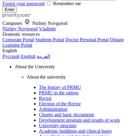
Forgot your password
Remember me
Campuses
Nizhny Novgorod
Nizhny Novgorod
Vladimir
Domestic resources
Corporate Portal
Students Portal
Doctor Personal Portal
Distant
Learning Portal
English
Русский
English
العربية
About the University
About the university
The history of PRMU
PRMU in the ratings
Rector
Election of the Rector
Administration
Charter and basic documents
Development program and results of work
University structure
Academic buildings and clinical bases