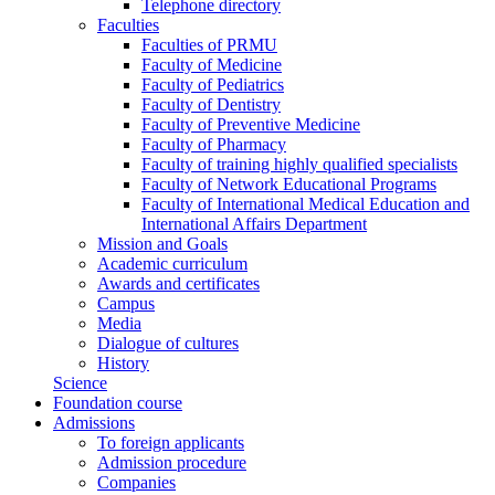
Telephone directory
Faculties
Faculties of PRMU
Faculty of Medicine
Faculty of Pediatrics
Faculty of Dentistry
Faculty of Preventive Medicine
Faculty of Pharmacy
Faculty of training highly qualified specialists
Faculty of Network Educational Programs
Faculty of International Medical Education and
International Affairs Department
Mission and Goals
Academic curriculum
Awards and certificates
Campus
Media
Dialogue of cultures
History
Science
Foundation course
Admissions
To foreign applicants
Admission procedure
Companies