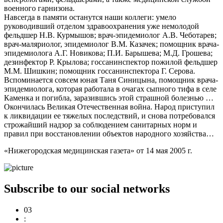
военного гарнизона.
Навсегда в памяти останутся наши коллеги: умело
руководивший отделом здравоохранения уже немолодой
фельдшер Н.В. Курмышов; врач-эпидемиолог А.В. Чеботарев;
врач-маляриолог, эпидемиолог В.М. Казачек; помощник врача-
эпидемиолога А.Г. Новикова; П.И. Барышева; М.Д. Грошева;
дезинфектор Р. Крылова; госсанинспектор пожилой фельдшер
М.М. Шишкин; помощник госсанинспектора Г. Серова.
Вспоминается совсем юная Таня Синицына, помощник врача-
эпидемиолога, которая работала в очагах сыпного тифа в селе
Каменка и погибла, заразившись этой страшной болезнью …
Окончилась Великая Отечественная война. Народ приступил
к ликвидации ее тяжелых последствий, и снова потребовался
строжайший надзор за соблюдением санитарных норм и
правил при восстановлении объектов народного хозяйства…
«Нижегородская медицинская газета» от 14 мая 2005 г.
Subscribe to our social networks
03
: