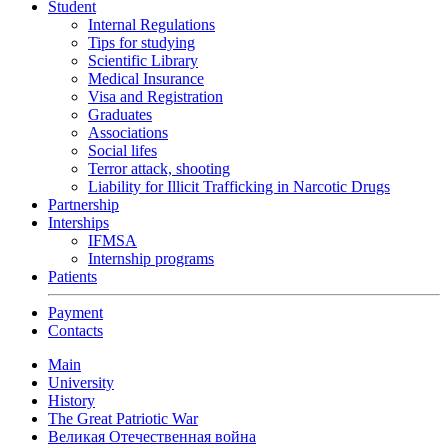
Student
Internal Regulations
Tips for studying
Scientific Library
Medical Insurance
Visa and Registration
Graduates
Associations
Social lifes
Terror attack, shooting
Liability for Illicit Trafficking in Narcotic Drugs
Partnership
Interships
IFMSA
Internship programs
Patients
Payment
Contacts
Main
University
History
The Great Patriotic War
Великая Отечественная война