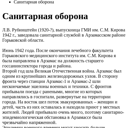
Санитарная оборона
Санитарная оборона
Л.В. Рубинштейн (1920-?), выпускница ГМИ им. С.М. Кирова
1942 г., заведовала санитарной службой в Арзамасском районе
Горьковской области.
Июнь 1942 года. После окончания лечебного факультета
Горьковского медицинского института им. С.М. Кирова я
была направлена в Арзамас на должность старшего
госсанинспектора города и района.
Второй год шла Великая Отечественная война. Арзамас был
одним из крупнейших железнодорожных узлов. В сторону
фронта через станции Арзамас-1 и Арзамас-2 шли
нескончаемые эшелоны военных и техники. С фронтов
прибывали поезда с ранеными, многие из которых
направлялись в госпитали, развернутые на территории
города. На восток шел поток эвакуированных – женщин и
детей, часть из них оставалась и находила приют у местных
жителей. Людей прибывало очень много, поэтому санитарно-
эпидемиологическая обстановка в Арзамассе была
чрезвычайно напряженной.
Эпидемии военного времени могут уносить больше