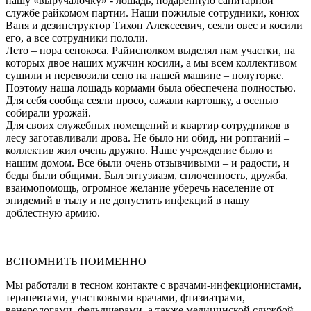
нашу «выручалочку» - лошадь, подаренную санитарной
службе райкомом партии. Наши пожилые сотрудники, конюх
Ваня и дезинструктор Тихон Алексеевич, сеяли овес и косили
его, а все сотрудники пололи.
Лето – пора сенокоса. Райисполком выделял нам участки, на
которых двое наших мужчин косили, а мы всем коллективом
сушили и перевозили сено на нашей машине – полуторке.
Поэтому наша лошадь кормами была обеспечена полностью.
Для себя сообща сеяли просо, сажали картошку, а осенью
собирали урожай.
Для своих служебных помещений и квартир сотрудников в
лесу заготавливали дрова. Не было ни обид, ни роптаний –
коллектив жил очень дружно. Наше учреждение было и
нашим домом. Все были очень отзывчивыми – и радости, и
беды были общими. Был энтузиазм, сплоченность, дружба,
взаимопомощь, огромное желание уберечь население от
эпидемий в тылу и не допустить инфекций в нашу
доблестную армию.
ВСПОМНИТЬ ПОИМЕННО
Мы работали в тесном контакте с врачами-инфекционистами,
терапевтами, участковыми врачами, фтизиатрами,
венерологами, фельдшерами, а также медицинской службой