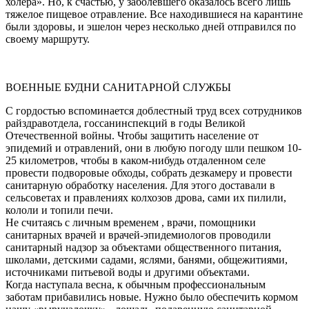
холера». Но, к счастью, у заболевшего оказалось всего лишь
тяжелое пищевое отравление. Все находившиеся на карантине
были здоровы, и эшелон через несколько дней отправился по
своему маршруту.
ВОЕННЫЕ БУДНИ САНИТАРНОЙ СЛУЖБЫ
С гордостью вспоминается доблестный труд всех сотрудников
райздравотдела, госсанинспекций в годы Великой
Отечественной войны. Чтобы защитить население от
эпидемий и отравлений, они в любую погоду шли пешком 10-
25 километров, чтобы в каком-нибудь отдаленном селе
провести подворовые обходы, собрать дезкамеру и провести
санитарную обработку населения. Для этого доставали в
сельсоветах и правлениях колхозов дрова, сами их пилили,
кололи и топили печи.
Не считаясь с личным временем , врачи, помощники
санитарных врачей и врачей-эпидемиологов проводили
санитарный надзор за объектами общественного питания,
школами, детскими садами, яслями, банями, общежитиями,
источниками питьевой воды и другими объектами.
Когда наступала весна, к обычным профессиональным
заботам прибавились новые. Нужно было обеспечить кормом