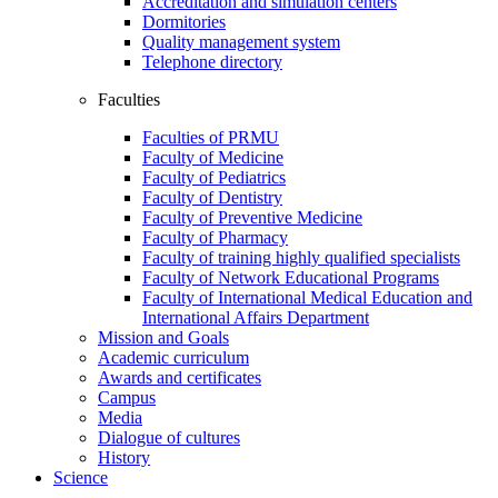
Accreditation and simulation centers
Dormitories
Quality management system
Telephone directory
Faculties
Faculties of PRMU
Faculty of Medicine
Faculty of Pediatrics
Faculty of Dentistry
Faculty of Preventive Medicine
Faculty of Pharmacy
Faculty of training highly qualified specialists
Faculty of Network Educational Programs
Faculty of International Medical Education and
International Affairs Department
Mission and Goals
Academic curriculum
Awards and certificates
Campus
Media
Dialogue of cultures
History
Science