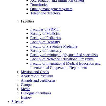
Accreditation and simulation centers
Dormitories
Quality management system
Telephone directory
Faculties
Faculties of PRMU
Faculty of Medicine
Faculty of Pediatrics
Faculty of Dentistry
Faculty of Preventive Medicine
Faculty of Pharmacy
Faculty of training highly qualified specialists
Faculty of Network Educational Programs
Faculty of International Medical Education and
International Cooperation Department
Mission and Goals
Academic curriculum
Awards and certificates
Campus
Media
Dialogue of cultures
History
Science