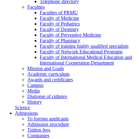
Telephone directory
Faculties
Faculties of PRMU
Faculty of Medicine
Faculty of Pediatrics
Faculty of Dentistry
Faculty of Preventive Medicine
Faculty of Pharmacy
Faculty of training highly qualified specialists
Faculty of Network Educational Programs
Faculty of International Medical Education and
International Cooperation Department
Mission and Goals
Academic curriculum
Awards and certificates
Campus
Media
Dialogue of cultures
History
Science
Admissions
To foreign applicants
Admission procedure
Tuition fees
Companies