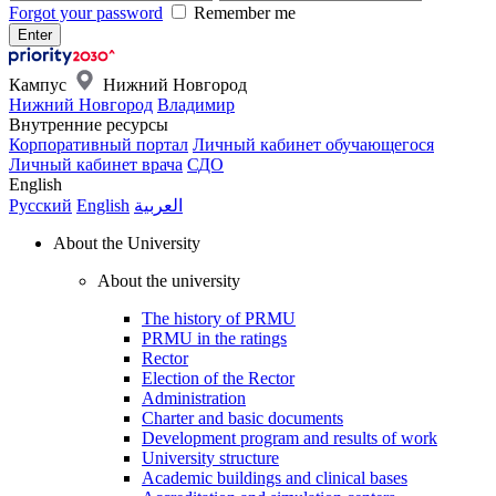
Forgot your password
Remember me
Кампус
Нижний Новгород
Нижний Новгород
Владимир
Внутренние ресурсы
Корпоративный портал
Личный кабинет обучающегося
Личный кабинет врача
СДО
English
Русский
English
العربية
About the University
About the university
The history of PRMU
PRMU in the ratings
Rector
Election of the Rector
Administration
Charter and basic documents
Development program and results of work
University structure
Academic buildings and clinical bases