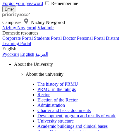
Forgot your password
Remember me
Campuses
Nizhny Novgorod
Nizhny Novgorod
Vladimir
Domestic resources
Corporate Portal
Students Portal
Doctor Personal Portal
Distant
Learning Portal
English
Русский
English
العربية
About the University
About the university
The history of PRMU
PRMU in the ratings
Rector
Election of the Rector
Administration
Charter and basic documents
Development program and results of work
University structure
Academic buildings and clinical bases