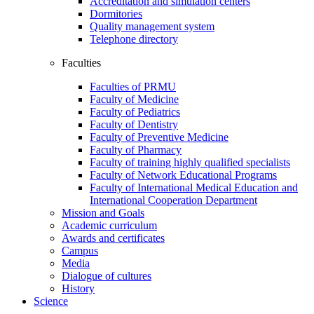
Accreditation and simulation centers
Dormitories
Quality management system
Telephone directory
Faculties
Faculties of PRMU
Faculty of Medicine
Faculty of Pediatrics
Faculty of Dentistry
Faculty of Preventive Medicine
Faculty of Pharmacy
Faculty of training highly qualified specialists
Faculty of Network Educational Programs
Faculty of International Medical Education and
International Cooperation Department
Mission and Goals
Academic curriculum
Awards and certificates
Campus
Media
Dialogue of cultures
History
Science