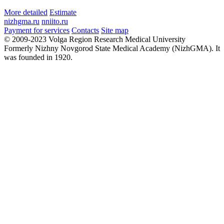
More detailed
Estimate
nizhgma.ru
nniito.ru
Payment for services
Contacts
Site map
© 2009-2023 Volga Region Research Medical University
Formerly Nizhny Novgorod State Medical Academy (NizhGMA). It
was founded in 1920.