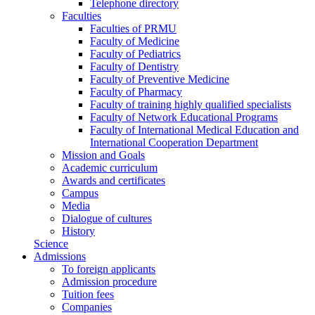
Telephone directory
Faculties
Faculties of PRMU
Faculty of Medicine
Faculty of Pediatrics
Faculty of Dentistry
Faculty of Preventive Medicine
Faculty of Pharmacy
Faculty of training highly qualified specialists
Faculty of Network Educational Programs
Faculty of International Medical Education and
International Cooperation Department
Mission and Goals
Academic curriculum
Awards and certificates
Campus
Media
Dialogue of cultures
History
Science
Admissions
To foreign applicants
Admission procedure
Tuition fees
Companies