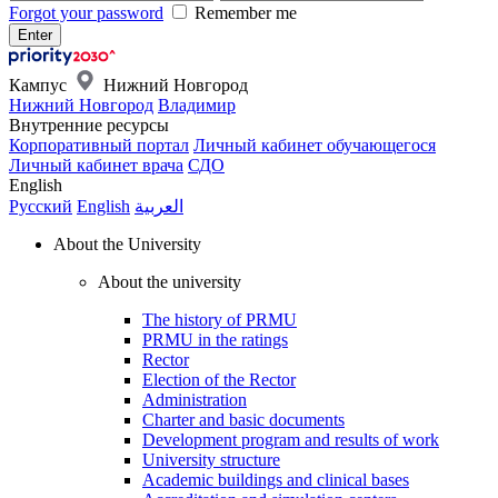
Forgot your password
Remember me
Кампус
Нижний Новгород
Нижний Новгород
Владимир
Внутренние ресурсы
Корпоративный портал
Личный кабинет обучающегося
Личный кабинет врача
СДО
English
Русский
English
العربية
About the University
About the university
The history of PRMU
PRMU in the ratings
Rector
Election of the Rector
Administration
Charter and basic documents
Development program and results of work
University structure
Academic buildings and clinical bases