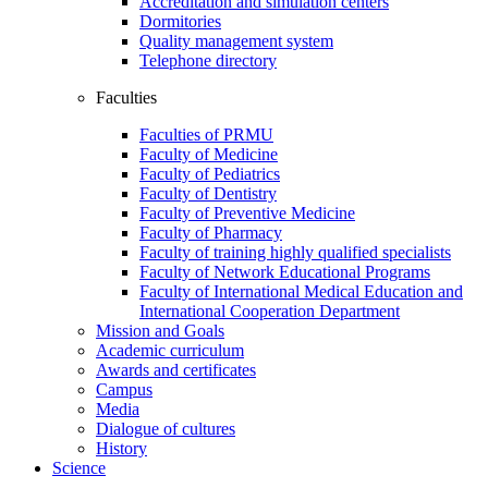
Accreditation and simulation centers
Dormitories
Quality management system
Telephone directory
Faculties
Faculties of PRMU
Faculty of Medicine
Faculty of Pediatrics
Faculty of Dentistry
Faculty of Preventive Medicine
Faculty of Pharmacy
Faculty of training highly qualified specialists
Faculty of Network Educational Programs
Faculty of International Medical Education and
International Cooperation Department
Mission and Goals
Academic curriculum
Awards and certificates
Campus
Media
Dialogue of cultures
History
Science