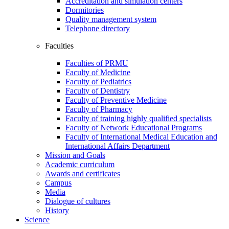
Accreditation and simulation centers
Dormitories
Quality management system
Telephone directory
Faculties
Faculties of PRMU
Faculty of Medicine
Faculty of Pediatrics
Faculty of Dentistry
Faculty of Preventive Medicine
Faculty of Pharmacy
Faculty of training highly qualified specialists
Faculty of Network Educational Programs
Faculty of International Medical Education and
International Affairs Department
Mission and Goals
Academic curriculum
Awards and certificates
Campus
Media
Dialogue of cultures
History
Science