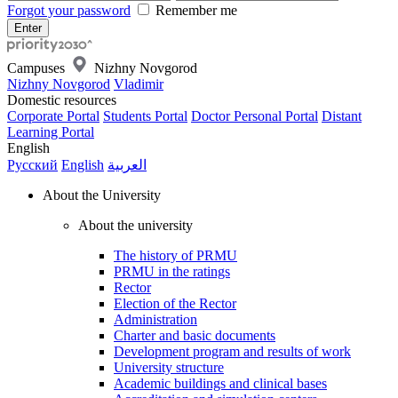
Forgot your password
Remember me
Campuses
Nizhny Novgorod
Nizhny Novgorod
Vladimir
Domestic resources
Corporate Portal
Students Portal
Doctor Personal Portal
Distant
Learning Portal
English
Русский
English
العربية
About the University
About the university
The history of PRMU
PRMU in the ratings
Rector
Election of the Rector
Administration
Charter and basic documents
Development program and results of work
University structure
Academic buildings and clinical bases