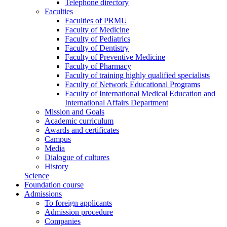
Telephone directory
Faculties
Faculties of PRMU
Faculty of Medicine
Faculty of Pediatrics
Faculty of Dentistry
Faculty of Preventive Medicine
Faculty of Pharmacy
Faculty of training highly qualified specialists
Faculty of Network Educational Programs
Faculty of International Medical Education and
International Affairs Department
Mission and Goals
Academic curriculum
Awards and certificates
Campus
Media
Dialogue of cultures
History
Science
Foundation course
Admissions
To foreign applicants
Admission procedure
Companies