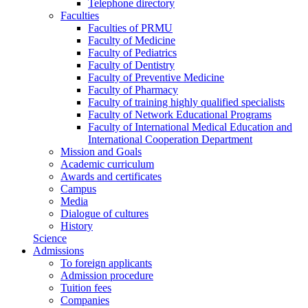
Telephone directory
Faculties
Faculties of PRMU
Faculty of Medicine
Faculty of Pediatrics
Faculty of Dentistry
Faculty of Preventive Medicine
Faculty of Pharmacy
Faculty of training highly qualified specialists
Faculty of Network Educational Programs
Faculty of International Medical Education and
International Cooperation Department
Mission and Goals
Academic curriculum
Awards and certificates
Campus
Media
Dialogue of cultures
History
Science
Admissions
To foreign applicants
Admission procedure
Tuition fees
Companies