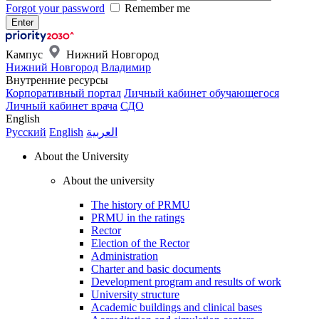
Forgot your password
Remember me
Кампус
Нижний Новгород
Нижний Новгород
Владимир
Внутренние ресурсы
Корпоративный портал
Личный кабинет обучающегося
Личный кабинет врача
СДО
English
Русский
English
العربية
About the University
About the university
The history of PRMU
PRMU in the ratings
Rector
Election of the Rector
Administration
Charter and basic documents
Development program and results of work
University structure
Academic buildings and clinical bases