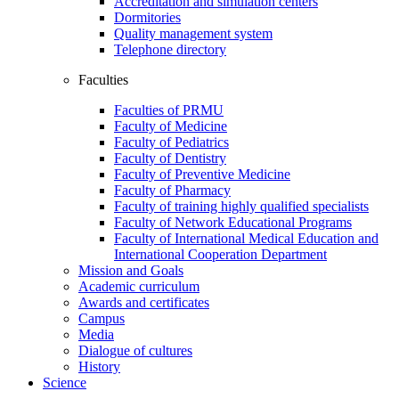
Accreditation and simulation centers
Dormitories
Quality management system
Telephone directory
Faculties
Faculties of PRMU
Faculty of Medicine
Faculty of Pediatrics
Faculty of Dentistry
Faculty of Preventive Medicine
Faculty of Pharmacy
Faculty of training highly qualified specialists
Faculty of Network Educational Programs
Faculty of International Medical Education and
International Cooperation Department
Mission and Goals
Academic curriculum
Awards and certificates
Campus
Media
Dialogue of cultures
History
Science