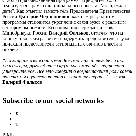
С 2025 года обновлённая программа “Приоритет-2030”
реализуется в рамках национального проекта “Молодёжь и
дети”. Как отметил заместитель Председателя Правительства
России
Дмитрий Чернышенко
, важным результатом
программы становится укрепление связи вузов с реальным
сектором экономики. Его слова подтверждает и глава
Минобрнауки России
Валерий Фальков
, отмечая, что на
защиту программ развития поддержать представителей вузов
приехали представители региональных органов власти и
бизнеса.
“На защите в каждой команде вузов-участников были топ-
менеджеры, руководители крупных компаний – партнёров
университетов. Всё это говорит о возрастающей роли самой
программы и университетов в экономике страны”,
– сказал
Валерий Фальков
Subscribe to our social networks
05
:
43
PIMU