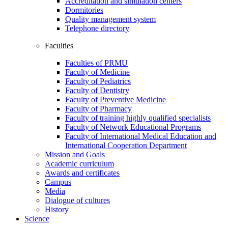
Accreditation and simulation centers
Dormitories
Quality management system
Telephone directory
Faculties
Faculties of PRMU
Faculty of Medicine
Faculty of Pediatrics
Faculty of Dentistry
Faculty of Preventive Medicine
Faculty of Pharmacy
Faculty of training highly qualified specialists
Faculty of Network Educational Programs
Faculty of International Medical Education and
International Cooperation Department
Mission and Goals
Academic curriculum
Awards and certificates
Campus
Media
Dialogue of cultures
History
Science