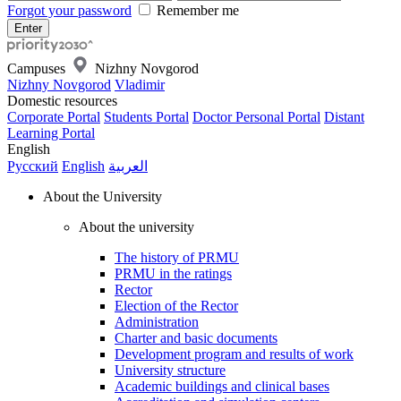
Forgot your password
Remember me
Campuses
Nizhny Novgorod
Nizhny Novgorod
Vladimir
Domestic resources
Corporate Portal
Students Portal
Doctor Personal Portal
Distant
Learning Portal
English
Русский
English
العربية
About the University
About the university
The history of PRMU
PRMU in the ratings
Rector
Election of the Rector
Administration
Charter and basic documents
Development program and results of work
University structure
Academic buildings and clinical bases