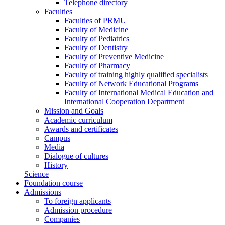
Telephone directory
Faculties
Faculties of PRMU
Faculty of Medicine
Faculty of Pediatrics
Faculty of Dentistry
Faculty of Preventive Medicine
Faculty of Pharmacy
Faculty of training highly qualified specialists
Faculty of Network Educational Programs
Faculty of International Medical Education and
International Cooperation Department
Mission and Goals
Academic curriculum
Awards and certificates
Campus
Media
Dialogue of cultures
History
Science
Foundation course
Admissions
To foreign applicants
Admission procedure
Companies