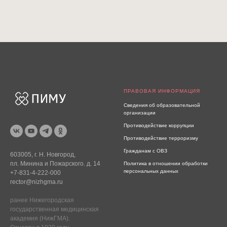
ПРАВОВАЯ ИНФОРМАЦИЯ
Сведения об образовательной
организации
Противодействие коррупции
Противодействие терроризму
Гражданам с ОВЗ
603005, г. Н. Новгород,
пл. Минина и Пожарского. д. 14
Политика в отношении обработки
персональных данных
+7-831-4-222-000
rector@nizhgma.ru
ранее Нижегородская
государственная медицинская
академия (НижГМА).