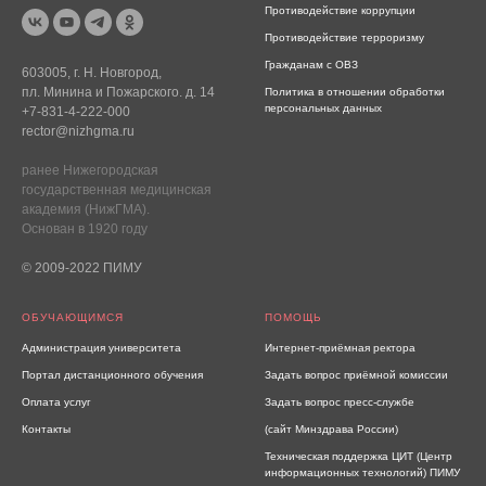
Противодействие коррупции
Противодействие терроризму
Гражданам с ОВЗ
603005, г. Н. Новгород,
пл. Минина и Пожарского. д. 14
Политика в отношении обработки
персональных данных
+7-831-4-222-000
rector@nizhgma.ru
ранее Нижегородская
государственная медицинская
академия (НижГМА).
Основан в 1920 году
© 2009-2022 ПИМУ
ОБУЧАЮЩИМСЯ
ПОМОЩЬ
Администрация университета
Интернет-приёмная ректора
Портал дистанционного обучения
Задать вопрос приёмной комиссии
Оплата услуг
Задать вопрос пресс-службе
Контакты
(сайт Минздрава России)
Техническая поддержка ЦИТ (Центр
информационных технологий) ПИМУ