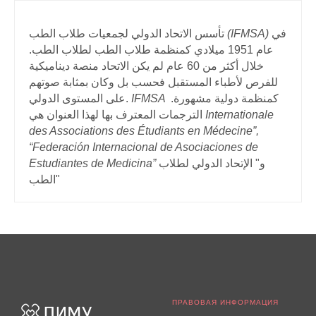
تأسس الاتحاد الدولي لجمعيات طلاب الطب
(IFMSA)
في
عام 1951 ميلادي كمنظمة طلاب الطب لطلاب الطب.
خلال أكثر من 60 عام لم يكن الاتحاد منصة ديناميكية
للفرص لأطباء المستقبل فحسب بل وكان بمثابة صوتهم
على المستوى الدولي.
IFMSA
كمنظمة دولية مشهورة.
الترجمات المعترف بها لهذا العنوان هي
Internationale
des Associations des Étudiants en Médecine”,
“Federación Internacional de Asociaciones de
Estudiantes de Medicina”
و" الإتحاد الدولي لطلاب
الطب"
ПРАВОВАЯ ИНФОРМАЦИЯ