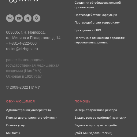
Сведения об образовательной
организации
Противодействие коррупции
Противодействие терроризму
Гражданам с ОВЗ
603005, г. Н. Новгород,
пл. Минина и Пожарского. д. 14
Политика в отношении обработки
персональных данных
+7-831-4-222-000
rector@nizhgma.ru
ранее Нижегородская
государственная медицинская
академия (НижГМА).
Основан в 1920 году
© 2009-2022 ПИМУ
ОБУЧАЮЩИМСЯ
ПОМОЩЬ
Администрация университета
Интернет-приёмная ректора
Портал дистанционного обучения
Задать вопрос приёмной комиссии
Оплата услуг
Задать вопрос пресс-службе
Контакты
(сайт Минздрава России)